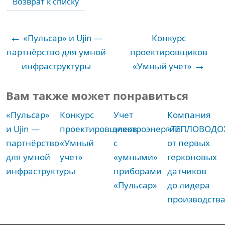
Возврат к списку
←
«Пульсар» и Ujin —
Конкурс
партнёрство для умной
проектировщиков
→
инфраструктуры
«Умный учет»
Вам также может понравиться
«Пульсар»
Конкурс
Учет
Компания
и Ujin —
проектировщиков
электроэнергии
«ТЕПЛОВОДО
партнёрство
«Умный
с
от первых
для умной
учет»
«умными»
герконовых
инфраструктуры
приборами
датчиков
«Пульсар»
до лидера
производств