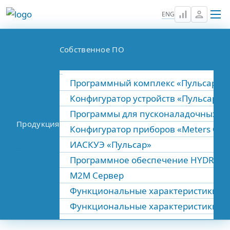
signal_cellular_alt
person
ENG
Собственное ПО
Программный комплекс «Пульсар»
Конфигуратор устройств «Пульсар»
Программы для пусконаладочных ра
Продукция
Конфигуратор приборов «Meters Confi
ИАСКУЭ «Пульсар»
Программное обеспечение HYDRA P
M2M Сервер
Функциональные характеристики вс
Функциональные характеристики вст