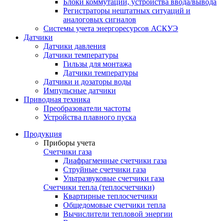
Блоки коммутации, устройства ввода/вывода
Регистраторы нештатных ситуаций и
аналоговых сигналов
Системы учета энергоресурсов АСКУЭ
Датчики
Датчики давления
Датчики температуры
Гильзы для монтажа
Датчики температуры
Датчики и дозаторы воды
Импульсные датчики
Приводная техника
Преобразователи частоты
Устройства плавного пуска
Продукция
Приборы учета
Счетчики газа
Диафрагменные счетчики газа
Струйные счетчики газа
Ультразвуковые счетчики газа
Счетчики тепла (теплосчетчики)
Квартирные теплосчетчики
Общедомовые счетчики тепла
Вычислители тепловой энергии