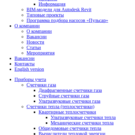
Информация
BIM-модели для Autodesk Revit
Типовые проекты
Программа подбора насосов «Пульсар»
О компании
О компании
Вакансии
Новости
Статьи
Мероприятия
Вакансии
Контакты
English version
Приборы учета
Счетчики газа
Диафрагменные счетчики газа
Струйные счетчики газа
Ультразвуковые счетчики газа
Счетчики тепла (теплосчетчики)
Квартирные теплосчетчики
Ультразвуковые счетчики тепла
Механические счетчики тепла
Общедомовые счетчики тепла
Вычислители тепловой энергии