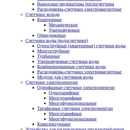
Выносные индикаторы теплосчетчика
Расходомеры-счетчики электромагнитные
Счетчики холода
Квартирные
Механические
Ультразвуковые
Общедомовые
Счетчики воды (водосчетчики)
Одноструйные (квартирные) счетчики воды
Многоструйные
Турбинные
Ультразвуковые счетчики воды
Комбинированные счетчики воды
Расходомеры-счетчики электромагнитные
Модули для счетчиков воды
Счетчики электроэнергии
Однофазные счетчики электроэнергии
Однотарифные
Многотарифные
Многофункциональные
Трехфазные счетчики электроэнергии
Многотарифные
Многофункциональные
Комплектующие
Устройства для распределения теплопотребления