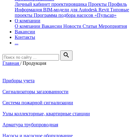
Личный кабинет проектировщика
Проекты
Профиль
Информация
BIM-модели для Autodesk Revit
Типовые
проекты
Программа подбора насосов «Пульсар»
О компании
О компании
Вакансии
Новости
Статьи
Мероприятия
Вакансии
Контакты
...
search
Главная
/
Продукция
Приборы учета
Сигнализаторы загазованности
Система пожарной сигнализации
Узлы коллекторные, квартирные станции
Арматура трубопроводная
Насосы и насосное оборудование