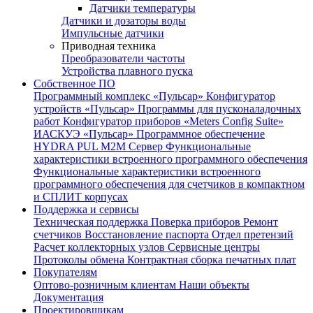
Датчики температуры
Датчики и дозаторы воды
Импульсные датчики
Приводная техника
Преобразователи частоты
Устройства плавного пуска
Собственное ПО
Программный комплекс «Пульсар»
Конфигуратор
устройств «Пульсар»
Программы для пусконаладочных
работ
Конфигуратор приборов «Meters Config Suite»
ИАСКУЭ «Пульсар»
Программное обеспечение
HYDRA PUL
M2M Сервер
Функциональные
характеристики встроенного программного обеспечения
Функциональные характеристики встроенного
программного обеспечения для счетчиков в компактном
и СПЛИТ корпусах
Поддержка и сервисы
Техническая поддержка
Поверка приборов
Ремонт
счетчиков
Восстановление паспорта
Отдел претензий
Расчет коллекторных узлов
Сервисные центры
Протоколы обмена
Контрактная сборка печатных плат
Покупателям
Оптово-розничным клиентам
Наши объекты
Документация
Проектировщикам