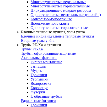
Многоступенчатые вертикальные
Многоступенчатые горизонтальные
Циркуляционные с мокрым ротором
Одноступенчатые вертикальные (ин-лайн)
Консольно-моноблочные
Дренажные погружные
Одноступенчатые горизонтальные
Блочные тепловые пункты, узлы учета
Блочные индивидуальные тепловые пункты
Вводные узлы учёта
Трубы РЕ-Ха и фитинги
Трубы РЕ-Ха
Трубы гофрированные защитные
Аксиальные фитинги
Гильзы монтажные
Заглушки
Муфты
Тройники
Угольники
Водорозетка
Евроконус
Футорки
L-образные трубки
Радиальные фитинги
Тройники