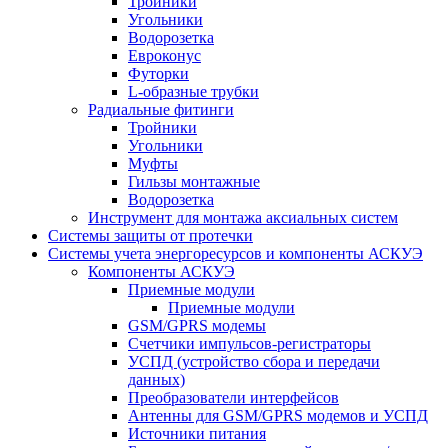
Тройники
Угольники
Водорозетка
Евроконус
Футорки
L-образные трубки
Радиальные фитинги
Тройники
Угольники
Муфты
Гильзы монтажные
Водорозетка
Инструмент для монтажа аксиальных систем
Системы защиты от протечки
Системы учета энергоресурсов и компоненты АСКУЭ
Компоненты АСКУЭ
Приемные модули
Приемные модули
GSM/GPRS модемы
Счетчики импульсов-регистраторы
УСПД (устройство сбора и передачи
данных)
Преобразователи интерфейсов
Антенны для GSM/GPRS модемов и УСПД
Источники питания