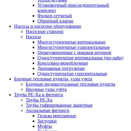
Установочный присоединительный
комплект
Фильтр сетчатый
Обратный клапан
Насосы и насосное оборудование
Насосные станции
Насосы
Многоступенчатые вертикальные
Многоступенчатые горизонтальные
Циркуляционные с мокрым ротором
Одноступенчатые вертикальные (ин-лайн)
Консольно-моноблочные
Дренажные погружные
Одноступенчатые горизонтальные
Блочные тепловые пункты, узлы учета
Блочные индивидуальные тепловые пункты
Вводные узлы учёта
Трубы РЕ-Ха и фитинги
Трубы РЕ-Ха
Трубы гофрированные защитные
Аксиальные фитинги
Гильзы монтажные
Заглушки
Муфты