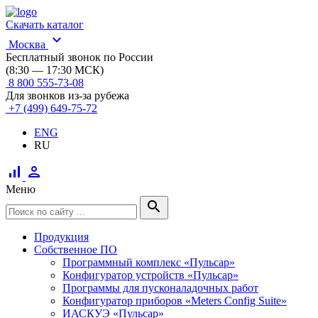
Скачать каталог
expand_more
Москва
Бесплатный звонок по России
(8:30 — 17:30 МСК)
8 800 555-73-08
Для звонков из-за рубежа
+7 (499) 649-75-72
ENG
RU
signal_cellular_alt
person
Меню
search
Продукция
Собственное ПО
Программный комплекс «Пульсар»
Конфигуратор устройств «Пульсар»
Программы для пусконаладочных работ
Конфигуратор приборов «Meters Config Suite»
ИАСКУЭ «Пульсар»