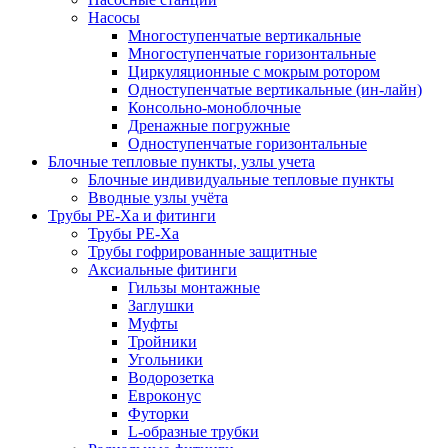
Насосы
Многоступенчатые вертикальные
Многоступенчатые горизонтальные
Циркуляционные с мокрым ротором
Одноступенчатые вертикальные (ин-лайн)
Консольно-моноблочные
Дренажные погружные
Одноступенчатые горизонтальные
Блочные тепловые пункты, узлы учета
Блочные индивидуальные тепловые пункты
Вводные узлы учёта
Трубы РЕ-Ха и фитинги
Трубы РЕ-Ха
Трубы гофрированные защитные
Аксиальные фитинги
Гильзы монтажные
Заглушки
Муфты
Тройники
Угольники
Водорозетка
Евроконус
Футорки
L-образные трубки