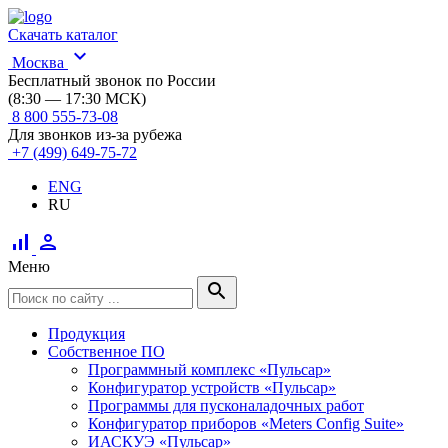
Скачать каталог
expand_more
Москва
Бесплатный звонок по России
(8:30 — 17:30 МСК)
8 800 555-73-08
Для звонков из-за рубежа
+7 (499) 649-75-72
ENG
RU
signal_cellular_alt
person
Меню
search
Продукция
Собственное ПО
Программный комплекс «Пульсар»
Конфигуратор устройств «Пульсар»
Программы для пусконаладочных работ
Конфигуратор приборов «Meters Config Suite»
ИАСКУЭ «Пульсар»