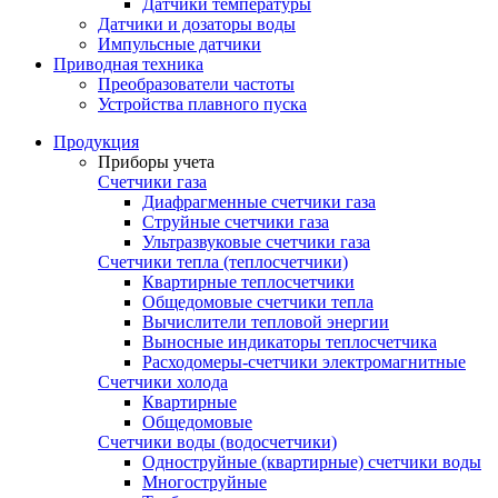
Датчики температуры
Датчики и дозаторы воды
Импульсные датчики
Приводная техника
Преобразователи частоты
Устройства плавного пуска
Продукция
Приборы учета
Счетчики газа
Диафрагменные счетчики газа
Струйные счетчики газа
Ультразвуковые счетчики газа
Счетчики тепла (теплосчетчики)
Квартирные теплосчетчики
Общедомовые счетчики тепла
Вычислители тепловой энергии
Выносные индикаторы теплосчетчика
Расходомеры-счетчики электромагнитные
Счетчики холода
Квартирные
Общедомовые
Счетчики воды (водосчетчики)
Одноструйные (квартирные) счетчики воды
Многоструйные