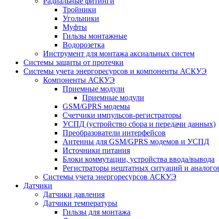
Радиальные фитинги
Тройники
Угольники
Муфты
Гильзы монтажные
Водорозетка
Инструмент для монтажа аксиальных систем
Системы защиты от протечки
Системы учета энергоресурсов и компоненты АСКУЭ
Компоненты АСКУЭ
Приемные модули
Приемные модули
GSM/GPRS модемы
Счетчики импульсов-регистраторы
УСПД (устройство сбора и передачи данных)
Преобразователи интерфейсов
Антенны для GSM/GPRS модемов и УСПД
Источники питания
Блоки коммутации, устройства ввода/вывода
Регистраторы нештатных ситуаций и аналого
Системы учета энергоресурсов АСКУЭ
Датчики
Датчики давления
Датчики температуры
Гильзы для монтажа