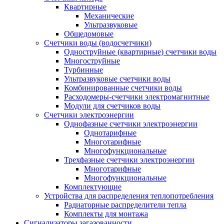
Квартирные
Механические
Ультразвуковые
Общедомовые
Счетчики воды (водосчетчики)
Одноструйные (квартирные) счетчики воды
Многоструйные
Турбинные
Ультразвуковые счетчики воды
Комбинированные счетчики воды
Расходомеры-счетчики электромагнитные
Модули для счетчиков воды
Счетчики электроэнергии
Однофазные счетчики электроэнергии
Однотарифные
Многотарифные
Многофункциональные
Трехфазные счетчики электроэнергии
Многотарифные
Многофункциональные
Комплектующие
Устройства для распределения теплопотребления
Радиаторные распределители тепла
Комплекты для монтажа
Сигнализаторы загазованности