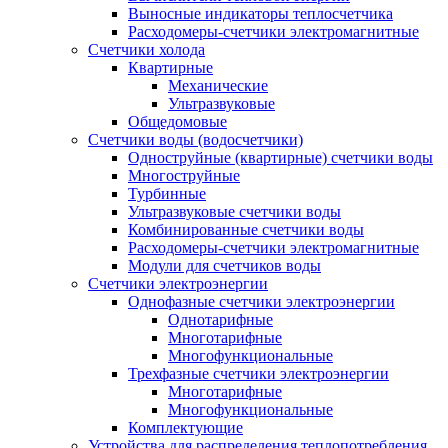
Выносные индикаторы теплосчетчика
Расходомеры-счетчики электромагнитные
Счетчики холода
Квартирные
Механические
Ультразвуковые
Общедомовые
Счетчики воды (водосчетчики)
Одноструйные (квартирные) счетчики воды
Многоструйные
Турбинные
Ультразвуковые счетчики воды
Комбинированные счетчики воды
Расходомеры-счетчики электромагнитные
Модули для счетчиков воды
Счетчики электроэнергии
Однофазные счетчики электроэнергии
Однотарифные
Многотарифные
Многофункциональные
Трехфазные счетчики электроэнергии
Многотарифные
Многофункциональные
Комплектующие
Устройства для распределения теплопотребления