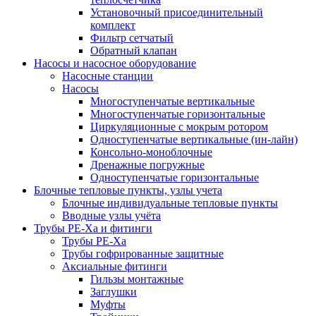
Установочный присоединительный
комплект
Фильтр сетчатый
Обратный клапан
Насосы и насосное оборудование
Насосные станции
Насосы
Многоступенчатые вертикальные
Многоступенчатые горизонтальные
Циркуляционные с мокрым ротором
Одноступенчатые вертикальные (ин-лайн)
Консольно-моноблочные
Дренажные погружные
Одноступенчатые горизонтальные
Блочные тепловые пункты, узлы учета
Блочные индивидуальные тепловые пункты
Вводные узлы учёта
Трубы РЕ-Ха и фитинги
Трубы РЕ-Ха
Трубы гофрированные защитные
Аксиальные фитинги
Гильзы монтажные
Заглушки
Муфты