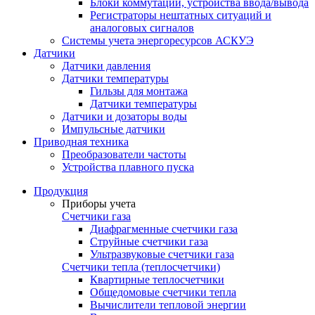
Блоки коммутации, устройства ввода/вывода
Регистраторы нештатных ситуаций и
аналоговых сигналов
Системы учета энергоресурсов АСКУЭ
Датчики
Датчики давления
Датчики температуры
Гильзы для монтажа
Датчики температуры
Датчики и дозаторы воды
Импульсные датчики
Приводная техника
Преобразователи частоты
Устройства плавного пуска
Продукция
Приборы учета
Счетчики газа
Диафрагменные счетчики газа
Струйные счетчики газа
Ультразвуковые счетчики газа
Счетчики тепла (теплосчетчики)
Квартирные теплосчетчики
Общедомовые счетчики тепла
Вычислители тепловой энергии