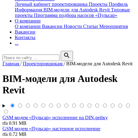
Личный кабинет проектировщика
Проекты
Профиль
Информация
BIM-модели для Autodesk Revit
Типовые
проекты
Программа подбора насосов «Пульсар»
О компании
О компании
Вакансии
Новости
Статьи
Мероприятия
Вакансии
Контакты
...
search
Главная
/
Проектировщикам
/
BIM-модели для Autodesk Revit
BIM-модели для Autodesk
Revit
GSM модем «Пульсар» исполнение на DIN-рейку
rfa
0.91 MB
GSM модем «Пульсар» настенное исполнение
rfa
0.72 MB