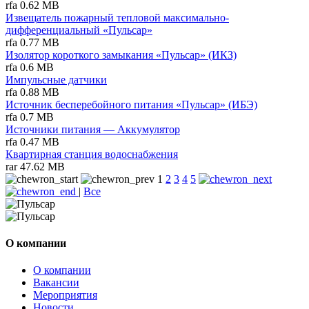
rfa
0.62 MB
Извещатель пожарный тепловой максимально-
дифференциальный «Пульсар»
rfa
0.77 MB
Изолятор короткого замыкания «Пульсар» (ИКЗ)
rfa
0.6 MB
Импульсные датчики
rfa
0.88 MB
Источник бесперебойного питания «Пульсар» (ИБЭ)
rfa
0.7 MB
Источники питания — Аккумулятор
rfa
0.47 MB
Квартирная станция водоснабжения
rar
47.62 MB
1
2
3
4
5
|
Все
О компании
О компании
Вакансии
Мероприятия
Новости