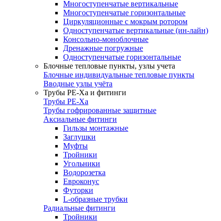
Многоступенчатые вертикальные
Многоступенчатые горизонтальные
Циркуляционные с мокрым ротором
Одноступенчатые вертикальные (ин-лайн)
Консольно-моноблочные
Дренажные погружные
Одноступенчатые горизонтальные
Блочные тепловые пункты, узлы учета
Блочные индивидуальные тепловые пункты
Вводные узлы учёта
Трубы РЕ-Ха и фитинги
Трубы РЕ-Ха
Трубы гофрированные защитные
Аксиальные фитинги
Гильзы монтажные
Заглушки
Муфты
Тройники
Угольники
Водорозетка
Евроконус
Футорки
L-образные трубки
Радиальные фитинги
Тройники