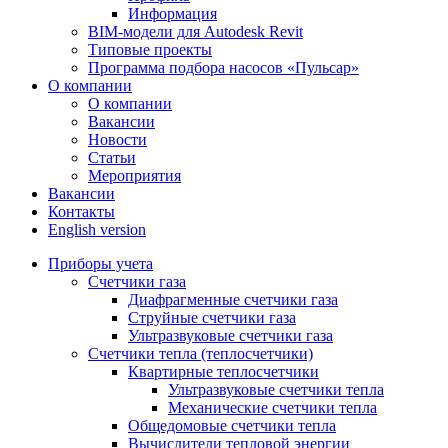
Информация
BIM-модели для Autodesk Revit
Типовые проекты
Программа подбора насосов «Пульсар»
О компании
О компании
Вакансии
Новости
Статьи
Мероприятия
Вакансии
Контакты
English version
Приборы учета
Счетчики газа
Диафрагменные счетчики газа
Струйные счетчики газа
Ультразвуковые счетчики газа
Счетчики тепла (теплосчетчики)
Квартирные теплосчетчики
Ультразвуковые счетчики тепла
Механические счетчики тепла
Общедомовые счетчики тепла
Вычислители тепловой энергии