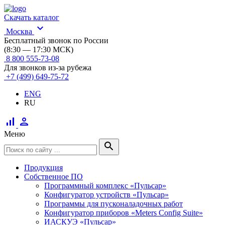
Скачать каталог
expand_more
Москва
Бесплатный звонок по России
(8:30 — 17:30 МСК)
8 800 555-73-08
Для звонков из-за рубежа
+7 (499) 649-75-72
ENG
RU
signal_cellular_alt
person
Меню
search
Продукция
Собственное ПО
Программный комплекс «Пульсар»
Конфигуратор устройств «Пульсар»
Программы для пусконаладочных работ
Конфигуратор приборов «Meters Config Suite»
ИАСКУЭ «Пульсар»