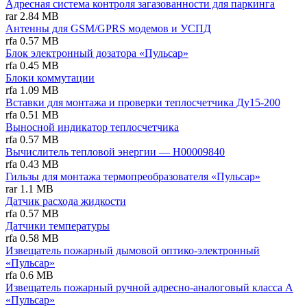
Адресная система контроля загазованности для паркинга
rar
2.84 MB
Антенны для GSM/GPRS модемов и УСПД
rfa
0.57 MB
Блок электронный дозатора «Пульсар»
rfa
0.45 MB
Блоки коммутации
rfa
1.09 MB
Вставки для монтажа и проверки теплосчетчика Ду15-200
rfa
0.51 MB
Выносной индикатор теплосчетчика
rfa
0.57 MB
Вычислитель тепловой энергии — Н00009840
rfa
0.43 MB
Гильзы для монтажа термопреобразователя «Пульсар»
rar
1.1 MB
Датчик расхода жидкости
rfa
0.57 MB
Датчики температуры
rfa
0.58 MB
Извещатель пожарный дымовой оптико-электронный
«Пульсар»
rfa
0.6 MB
Извещатель пожарный ручной адресно-аналоговый класса А
«Пульсар»