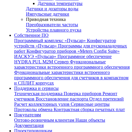
Датчики температуры
Датчики и дозаторы воды
Импульсные датчики
Приводная техника
Преобразователи частоты
Устройства плавного пуска
Собственное ПО
Программный комплекс «Пульсар»
Конфигуратор
устройств «Пульсар»
Программы для пусконаладочных
работ
Конфигуратор приборов «Meters Config Suite»
ИАСКУЭ «Пульсар»
Программное обеспечение
HYDRA PUL
M2M Сервер
Функциональные
характеристики встроенного программного обеспечения
Функциональные характеристики встроенного
программного обеспечения для счетчиков в компактном
и СПЛИТ корпусах
Поддержка и сервисы
Техническая поддержка
Поверка приборов
Ремонт
счетчиков
Восстановление паспорта
Отдел претензий
Расчет коллекторных узлов
Сервисные центры
Протоколы обмена
Контрактная сборка печатных плат
Покупателям
Оптово-розничным клиентам
Наши объекты
Документация
Проектировщикам