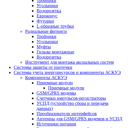
Тройники
Угольники
Водорозетка
Евроконус
Футорки
L-образные трубки
Радиальные фитинги
Тройники
Угольники
Муфты
Гильзы монтажные
Водорозетка
Инструмент для монтажа аксиальных систем
Системы защиты от протечки
Системы учета энергоресурсов и компоненты АСКУЭ
Компоненты АСКУЭ
Приемные модули
Приемные модули
GSM/GPRS модемы
Счетчики импульсов-регистраторы
УСПД (устройство сбора и передачи
данных)
Преобразователи интерфейсов
Антенны для GSM/GPRS модемов и УСПД
Источники питания