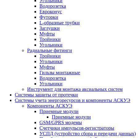
Угольники
Водорозетка
Евроконус
Футорки
L-образные трубки
Заглушки
Муфты
Тройники
Угольники
Радиальные фитинги
Тройники
Угольники
Муфты
Гильзы монтажные
Водорозетка
Угольники
Инструмент для монтажа аксиальных систем
Системы защиты от протечки
Системы учета энергоресурсов и компоненты АСКУЭ
Компоненты АСКУЭ
Приемные модули
Приемные модули
GSM/GPRS модемы
Счетчики импульсов-регистраторы
УСПД (устройство сбора и передачи данных)