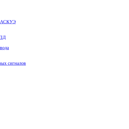
ы АСКУЭ
СПД
ывода
вых сигналов