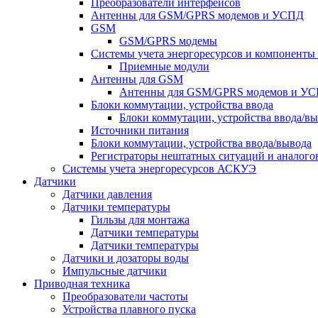
Преобразователи интерфейсов
Антенны для GSM/GPRS модемов и УСПД
GSM
GSM/GPRS модемы
Системы учета энергоресурсов и компонент
Приемные модули
Антенны для GSM
Антенны для GSM/GPRS модемов и У
Блоки коммутации, устройства ввода
Блоки коммутации, устройства ввода/в
Источники питания
Блоки коммутации, устройства ввода/вывода
Регистраторы нештатных ситуаций и аналого
Системы учета энергоресурсов АСКУЭ
Датчики
Датчики давления
Датчики температуры
Гильзы для монтажа
Датчики температуры
Датчики температуры
Датчики и дозаторы воды
Импульсные датчики
Приводная техника
Преобразователи частоты
Устройства плавного пуска