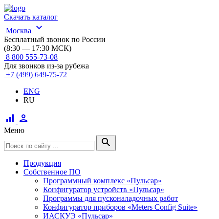
Скачать каталог
expand_more
Москва
Бесплатный звонок по России
(8:30 — 17:30 МСК)
8 800 555-73-08
Для звонков из-за рубежа
+7 (499) 649-75-72
ENG
RU
signal_cellular_alt
person
Меню
search
Продукция
Собственное ПО
Программный комплекс «Пульсар»
Конфигуратор устройств «Пульсар»
Программы для пусконаладочных работ
Конфигуратор приборов «Meters Config Suite»
ИАСКУЭ «Пульсар»