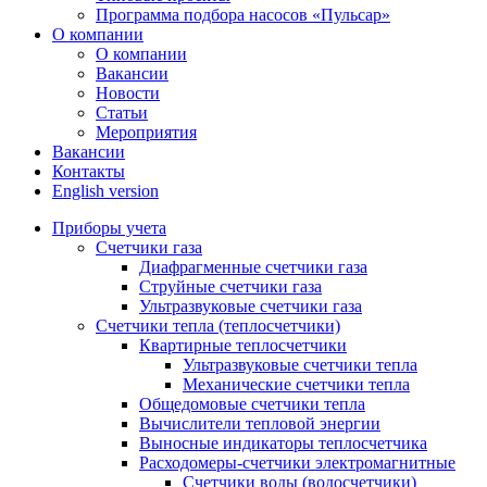
Программа подбора насосов «Пульсар»
О компании
О компании
Вакансии
Новости
Статьи
Мероприятия
Вакансии
Контакты
English version
Приборы учета
Счетчики газа
Диафрагменные счетчики газа
Струйные счетчики газа
Ультразвуковые счетчики газа
Счетчики тепла (теплосчетчики)
Квартирные теплосчетчики
Ультразвуковые счетчики тепла
Механические счетчики тепла
Общедомовые счетчики тепла
Вычислители тепловой энергии
Выносные индикаторы теплосчетчика
Расходомеры-счетчики электромагнитные
Счетчики воды (водосчетчики)