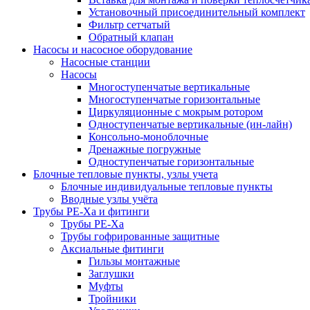
Установочный присоединительный комплект
Фильтр сетчатый
Обратный клапан
Насосы и насосное оборудование
Насосные станции
Насосы
Многоступенчатые вертикальные
Многоступенчатые горизонтальные
Циркуляционные с мокрым ротором
Одноступенчатые вертикальные (ин-лайн)
Консольно-моноблочные
Дренажные погружные
Одноступенчатые горизонтальные
Блочные тепловые пункты, узлы учета
Блочные индивидуальные тепловые пункты
Вводные узлы учёта
Трубы РЕ-Ха и фитинги
Трубы РЕ-Ха
Трубы гофрированные защитные
Аксиальные фитинги
Гильзы монтажные
Заглушки
Муфты
Тройники