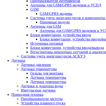
Преобразователи интерфейсов
Антенны для GSM/GPRS модемов и УСПД
GSM
GSM/GPRS модемы
Системы учета энергоресурсов и компонент
Приемные модули
Антенны для GSM
Антенны для GSM/GPRS модемов и У
Блоки коммутации, устройства ввода
Блоки коммутации, устройства ввода/в
Источники питания
Блоки коммутации, устройства ввода/вывода
Регистраторы нештатных ситуаций и аналого
Системы учета энергоресурсов АСКУЭ
Датчики
Датчики давления
Датчики температуры
Гильзы для монтажа
Датчики температуры
Датчики температуры
Датчики и дозаторы воды
Импульсные датчики
Приводная техника
Преобразователи частоты
Устройства плавного пуска