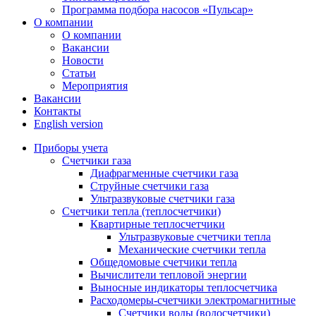
Программа подбора насосов «Пульсар»
О компании
О компании
Вакансии
Новости
Статьи
Мероприятия
Вакансии
Контакты
English version
Приборы учета
Счетчики газа
Диафрагменные счетчики газа
Струйные счетчики газа
Ультразвуковые счетчики газа
Счетчики тепла (теплосчетчики)
Квартирные теплосчетчики
Ультразвуковые счетчики тепла
Механические счетчики тепла
Общедомовые счетчики тепла
Вычислители тепловой энергии
Выносные индикаторы теплосчетчика
Расходомеры-счетчики электромагнитные
Счетчики воды (водосчетчики)