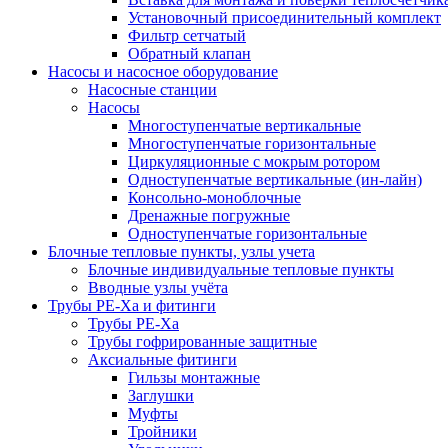
Установочный присоединительный комплект
Фильтр сетчатый
Обратный клапан
Насосы и насосное оборудование
Насосные станции
Насосы
Многоступенчатые вертикальные
Многоступенчатые горизонтальные
Циркуляционные с мокрым ротором
Одноступенчатые вертикальные (ин-лайн)
Консольно-моноблочные
Дренажные погружные
Одноступенчатые горизонтальные
Блочные тепловые пункты, узлы учета
Блочные индивидуальные тепловые пункты
Вводные узлы учёта
Трубы РЕ-Ха и фитинги
Трубы РЕ-Ха
Трубы гофрированные защитные
Аксиальные фитинги
Гильзы монтажные
Заглушки
Муфты
Тройники