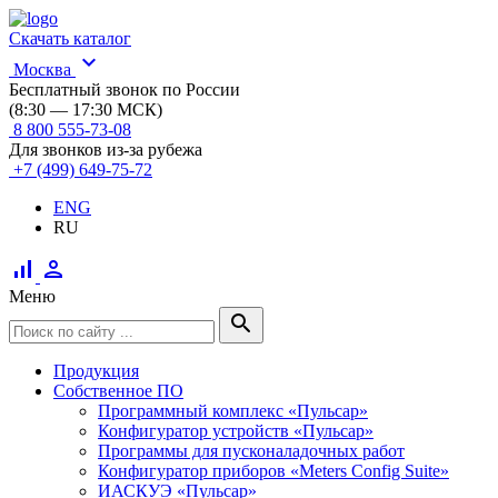
Скачать каталог
expand_more
Москва
Бесплатный звонок по России
(8:30 — 17:30 МСК)
8 800 555-73-08
Для звонков из-за рубежа
+7 (499) 649-75-72
ENG
RU
signal_cellular_alt
person
Меню
search
Продукция
Собственное ПО
Программный комплекс «Пульсар»
Конфигуратор устройств «Пульсар»
Программы для пусконаладочных работ
Конфигуратор приборов «Meters Config Suite»
ИАСКУЭ «Пульсар»