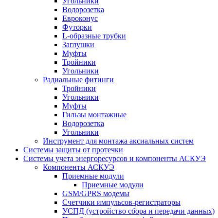
Угольники
Водорозетка
Евроконус
Футорки
L-образные трубки
Заглушки
Муфты
Тройники
Угольники
Радиальные фитинги
Тройники
Угольники
Муфты
Гильзы монтажные
Водорозетка
Угольники
Инструмент для монтажа аксиальных систем
Системы защиты от протечки
Системы учета энергоресурсов и компоненты АСКУЭ
Компоненты АСКУЭ
Приемные модули
Приемные модули
GSM/GPRS модемы
Счетчики импульсов-регистраторы
УСПД (устройство сбора и передачи данных)