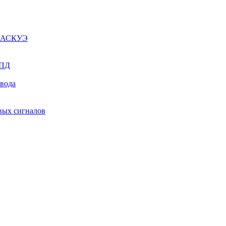
ы АСКУЭ
СПД
ывода
вых сигналов