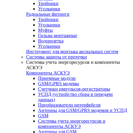
Тройники
Угольники
Радиальные фитинги
Тройники
Угольники
Муфты
Гильзы монтажные
Водорозетка
Угольники
Инструмент для монтажа аксиальных систем
Системы защиты от протечки
Системы учета энергоресурсов и компоненты
АСКУЭ
Компоненты АСКУЭ
Приемные модули
GSM/GPRS модемы
Счетчики импульсов-регистраторы
УСПД (устройство сбора и передачи
данных)
Преобразователи интерфейсов
Антенны для GSM/GPRS модемов и УСПД
GSM
Системы учета энергоресурсов и
компоненты АСКУЭ
Антенны для GSM