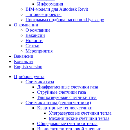
Информация
BIM-модели для Autodesk Revit
Типовые проекты
Программа подбора насосов «Пульсар»
О компании
О компании
Вакансии
Новости
Статьи
Мероприятия
Вакансии
Контакты
English version
Приборы учета
Счетчики газа
Диафрагменные счетчики газа
Струйные счетчики газа
Ультразвуковые счетчики газа
Счетчики тепла (теплосчетчики)
Квартирные теплосчетчики
Ультразвуковые счетчики тепла
Механические счетчики тепла
Общедомовые счетчики тепла
Вычислители тепловой энергии