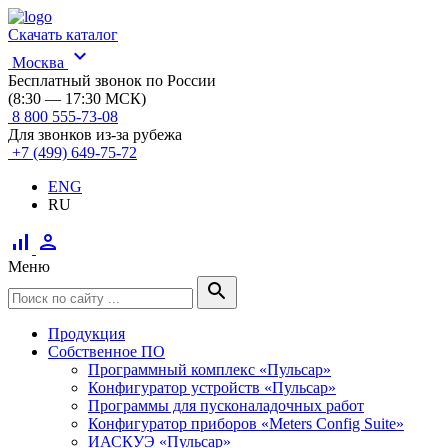
Скачать каталог
expand_more
Москва
Бесплатный звонок по России
(8:30 — 17:30 МСК)
8 800 555-73-08
Для звонков из-за рубежа
+7 (499) 649-75-72
ENG
RU
signal_cellular_alt
person
Меню
search
Продукция
Собственное ПО
Программный комплекс «Пульсар»
Конфигуратор устройств «Пульсар»
Программы для пусконаладочных работ
Конфигуратор приборов «Meters Config Suite»
ИАСКУЭ «Пульсар»