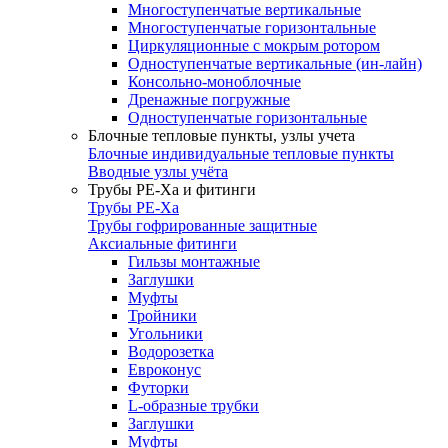
Многоступенчатые вертикальные
Многоступенчатые горизонтальные
Циркуляционные с мокрым ротором
Одноступенчатые вертикальные (ин-лайн)
Консольно-моноблочные
Дренажные погружные
Одноступенчатые горизонтальные
Блочные тепловые пункты, узлы учета
Блочные индивидуальные тепловые пункты
Вводные узлы учёта
Трубы РЕ-Ха и фитинги
Трубы РЕ-Ха
Трубы гофрированные защитные
Аксиальные фитинги
Гильзы монтажные
Заглушки
Муфты
Тройники
Угольники
Водорозетка
Евроконус
Футорки
L-образные трубки
Заглушки
Муфты