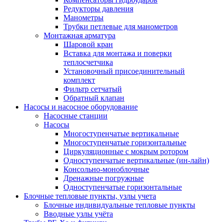
Редукторы давления
Манометры
Трубки петлевые для манометров
Монтажная арматура
Шаровой кран
Вставка для монтажа и поверки
теплосчетчика
Установочный присоединительный
комплект
Фильтр сетчатый
Обратный клапан
Насосы и насосное оборудование
Насосные станции
Насосы
Многоступенчатые вертикальные
Многоступенчатые горизонтальные
Циркуляционные с мокрым ротором
Одноступенчатые вертикальные (ин-лайн)
Консольно-моноблочные
Дренажные погружные
Одноступенчатые горизонтальные
Блочные тепловые пункты, узлы учета
Блочные индивидуальные тепловые пункты
Вводные узлы учёта