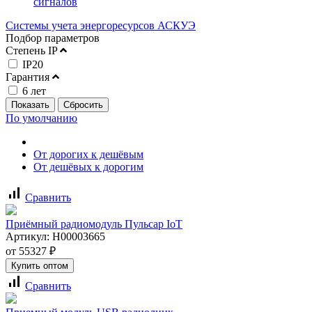
сигналов
Системы учета энергоресурсов АСКУЭ
Подбор параметров
Степень IP
IP20
Гарантия
6 лет
По умолчанию
От дорогих к дешёвым
От дешёвых к дорогим
signal_cellular_alt
Сравнить
Приёмный радиомодуль Пульсар IoT
Артикул:
Н00003665
от
55327
₽
Купить оптом
signal_cellular_alt
Сравнить