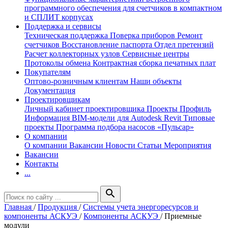
программного обеспечения для счетчиков в компактном
и СПЛИТ корпусах
Поддержка и сервисы
Техническая поддержка
Поверка приборов
Ремонт
счетчиков
Восстановление паспорта
Отдел претензий
Расчет коллекторных узлов
Сервисные центры
Протоколы обмена
Контрактная сборка печатных плат
Покупателям
Оптово-розничным клиентам
Наши объекты
Документация
Проектировщикам
Личный кабинет проектировщика
Проекты
Профиль
Информация
BIM-модели для Autodesk Revit
Типовые
проекты
Программа подбора насосов «Пульсар»
О компании
О компании
Вакансии
Новости
Статьи
Мероприятия
Вакансии
Контакты
...
search
Главная
/
Продукция
/
Системы учета энергоресурсов и
компоненты АСКУЭ
/
Компоненты АСКУЭ
/
Приемные
модули