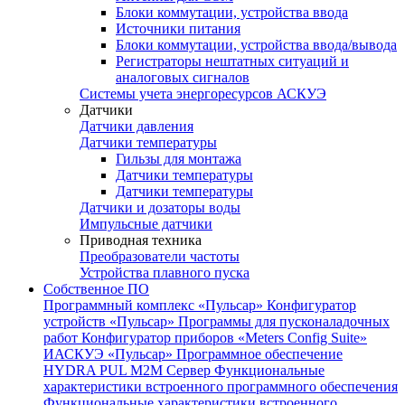
Блоки коммутации, устройства ввода
Источники питания
Блоки коммутации, устройства ввода/вывода
Регистраторы нештатных ситуаций и
аналоговых сигналов
Системы учета энергоресурсов АСКУЭ
Датчики
Датчики давления
Датчики температуры
Гильзы для монтажа
Датчики температуры
Датчики температуры
Датчики и дозаторы воды
Импульсные датчики
Приводная техника
Преобразователи частоты
Устройства плавного пуска
Собственное ПО
Программный комплекс «Пульсар»
Конфигуратор
устройств «Пульсар»
Программы для пусконаладочных
работ
Конфигуратор приборов «Meters Config Suite»
ИАСКУЭ «Пульсар»
Программное обеспечение
HYDRA PUL
M2M Сервер
Функциональные
характеристики встроенного программного обеспечения
Функциональные характеристики встроенного