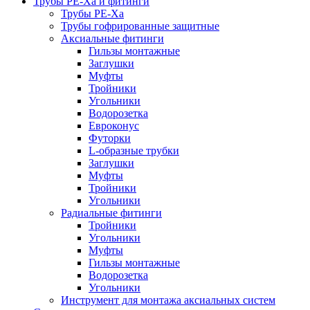
Трубы РЕ-Ха и фитинги
Трубы РЕ-Ха
Трубы гофрированные защитные
Аксиальные фитинги
Гильзы монтажные
Заглушки
Муфты
Тройники
Угольники
Водорозетка
Евроконус
Футорки
L-образные трубки
Заглушки
Муфты
Тройники
Угольники
Радиальные фитинги
Тройники
Угольники
Муфты
Гильзы монтажные
Водорозетка
Угольники
Инструмент для монтажа аксиальных систем