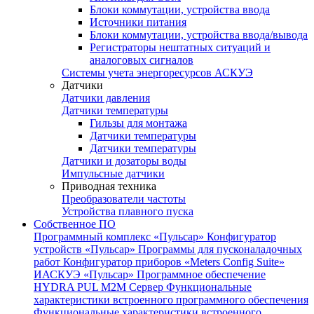
Блоки коммутации, устройства ввода
Источники питания
Блоки коммутации, устройства ввода/вывода
Регистраторы нештатных ситуаций и
аналоговых сигналов
Системы учета энергоресурсов АСКУЭ
Датчики
Датчики давления
Датчики температуры
Гильзы для монтажа
Датчики температуры
Датчики температуры
Датчики и дозаторы воды
Импульсные датчики
Приводная техника
Преобразователи частоты
Устройства плавного пуска
Собственное ПО
Программный комплекс «Пульсар»
Конфигуратор
устройств «Пульсар»
Программы для пусконаладочных
работ
Конфигуратор приборов «Meters Config Suite»
ИАСКУЭ «Пульсар»
Программное обеспечение
HYDRA PUL
M2M Сервер
Функциональные
характеристики встроенного программного обеспечения
Функциональные характеристики встроенного