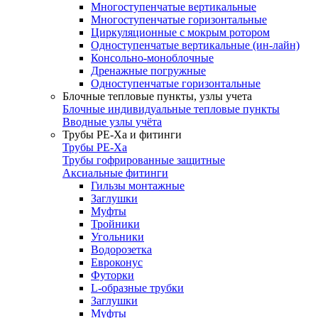
Многоступенчатые вертикальные
Многоступенчатые горизонтальные
Циркуляционные с мокрым ротором
Одноступенчатые вертикальные (ин-лайн)
Консольно-моноблочные
Дренажные погружные
Одноступенчатые горизонтальные
Блочные тепловые пункты, узлы учета
Блочные индивидуальные тепловые пункты
Вводные узлы учёта
Трубы РЕ-Ха и фитинги
Трубы РЕ-Ха
Трубы гофрированные защитные
Аксиальные фитинги
Гильзы монтажные
Заглушки
Муфты
Тройники
Угольники
Водорозетка
Евроконус
Футорки
L-образные трубки
Заглушки
Муфты