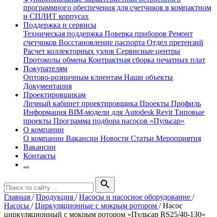
программного обеспечения для счетчиков в компактном
и СПЛИТ корпусах
Поддержка и сервисы
Техническая поддержка
Поверка приборов
Ремонт
счетчиков
Восстановление паспорта
Отдел претензий
Расчет коллекторных узлов
Сервисные центры
Протоколы обмена
Контрактная сборка печатных плат
Покупателям
Оптово-розничным клиентам
Наши объекты
Документация
Проектировщикам
Личный кабинет проектировщика
Проекты
Профиль
Информация
BIM-модели для Autodesk Revit
Типовые
проекты
Программа подбора насосов «Пульсар»
О компании
О компании
Вакансии
Новости
Статьи
Мероприятия
Вакансии
Контакты
...
search
Главная
/
Продукция
/
Насосы и насосное оборудование
/
Насосы
/
Циркуляционные с мокрым ротором
/
Насос
циркуляционный с мокрым ротором «Пульсар RS25/40-130»