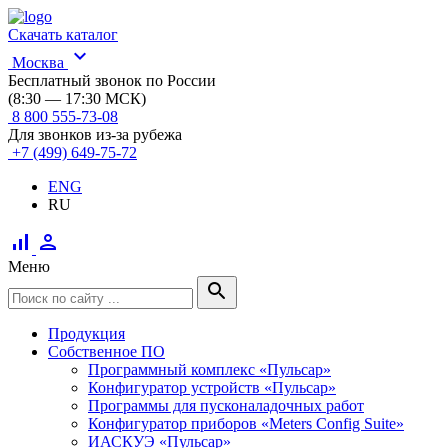
Скачать каталог
expand_more
Москва
Бесплатный звонок по России
(8:30 — 17:30 МСК)
8 800 555-73-08
Для звонков из-за рубежа
+7 (499) 649-75-72
ENG
RU
signal_cellular_alt
person
Меню
search
Продукция
Собственное ПО
Программный комплекс «Пульсар»
Конфигуратор устройств «Пульсар»
Программы для пусконаладочных работ
Конфигуратор приборов «Meters Config Suite»
ИАСКУЭ «Пульсар»