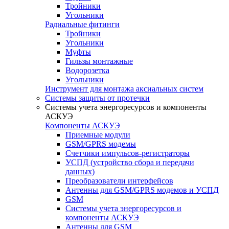
Тройники
Угольники
Радиальные фитинги
Тройники
Угольники
Муфты
Гильзы монтажные
Водорозетка
Угольники
Инструмент для монтажа аксиальных систем
Системы защиты от протечки
Системы учета энергоресурсов и компоненты
АСКУЭ
Компоненты АСКУЭ
Приемные модули
GSM/GPRS модемы
Счетчики импульсов-регистраторы
УСПД (устройство сбора и передачи
данных)
Преобразователи интерфейсов
Антенны для GSM/GPRS модемов и УСПД
GSM
Системы учета энергоресурсов и
компоненты АСКУЭ
Антенны для GSM