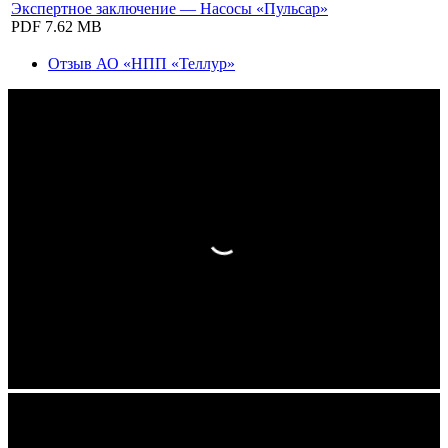
Экспертное заключение — Насосы «Пульсар»
PDF
7.62 MB
Отзыв АО «НПП «Теллур»