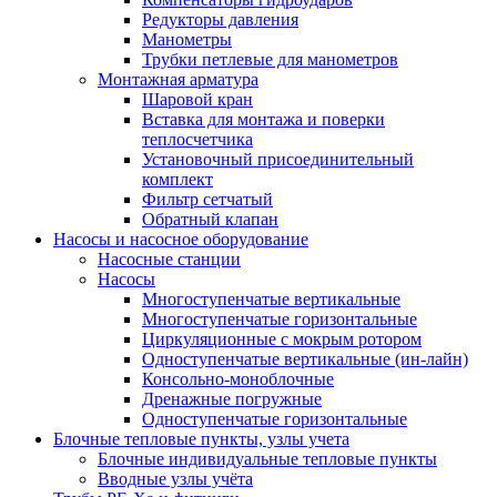
Редукторы давления
Манометры
Трубки петлевые для манометров
Монтажная арматура
Шаровой кран
Вставка для монтажа и поверки
теплосчетчика
Установочный присоединительный
комплект
Фильтр сетчатый
Обратный клапан
Насосы и насосное оборудование
Насосные станции
Насосы
Многоступенчатые вертикальные
Многоступенчатые горизонтальные
Циркуляционные с мокрым ротором
Одноступенчатые вертикальные (ин-лайн)
Консольно-моноблочные
Дренажные погружные
Одноступенчатые горизонтальные
Блочные тепловые пункты, узлы учета
Блочные индивидуальные тепловые пункты
Вводные узлы учёта