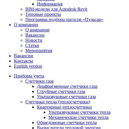
Информация
BIM-модели для Autodesk Revit
Типовые проекты
Программа подбора насосов «Пульсар»
О компании
О компании
Вакансии
Новости
Статьи
Мероприятия
Вакансии
Контакты
English version
Приборы учета
Счетчики газа
Диафрагменные счетчики газа
Струйные счетчики газа
Ультразвуковые счетчики газа
Счетчики тепла (теплосчетчики)
Квартирные теплосчетчики
Ультразвуковые счетчики тепла
Механические счетчики тепла
Общедомовые счетчики тепла
Вычислители тепловой энергии