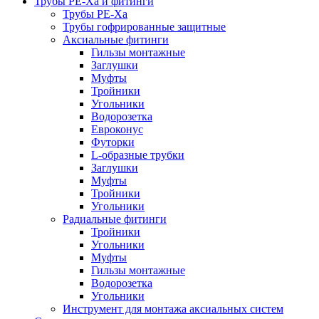
Трубы РЕ-Ха и фитинги
Трубы РЕ-Ха
Трубы гофрированные защитные
Аксиальные фитинги
Гильзы монтажные
Заглушки
Муфты
Тройники
Угольники
Водорозетка
Евроконус
Футорки
L-образные трубки
Заглушки
Муфты
Тройники
Угольники
Радиальные фитинги
Тройники
Угольники
Муфты
Гильзы монтажные
Водорозетка
Угольники
Инструмент для монтажа аксиальных систем