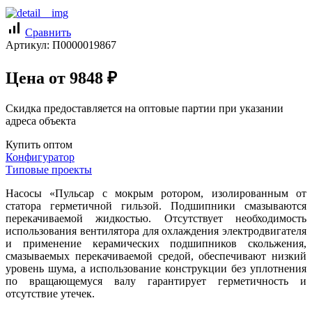
signal_cellular_alt
Сравнить
Артикул:
П0000019867
Цена от
9848
₽
Скидка предоставляется на оптовые партии при указании
адреса объекта
Купить оптом
Конфигуратор
Типовые проекты
Насосы «Пульсар с мокрым ротором, изолированным от
статора герметичной гильзой. Подшипники смазываются
перекачиваемой жидкостью. Отсутствует необходимость
использования вентилятора для охлаждения электродвигателя
и применение керамических подшипников скольжения,
смазываемых перекачиваемой средой, обеспечивают низкий
уровень шума, а использование конструкции без уплотнения
по вращающемуся валу гарантирует герметичность и
отсутствие утечек.