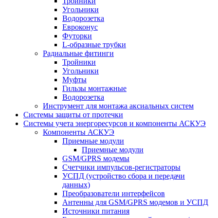
Тройники
Угольники
Водорозетка
Евроконус
Футорки
L-образные трубки
Радиальные фитинги
Тройники
Угольники
Муфты
Гильзы монтажные
Водорозетка
Инструмент для монтажа аксиальных систем
Системы защиты от протечки
Системы учета энергоресурсов и компоненты АСКУЭ
Компоненты АСКУЭ
Приемные модули
Приемные модули
GSM/GPRS модемы
Счетчики импульсов-регистраторы
УСПД (устройство сбора и передачи
данных)
Преобразователи интерфейсов
Антенны для GSM/GPRS модемов и УСПД
Источники питания