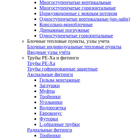
Многоступенчатые вертикальные
Многоступенчатые горизонтальные
Циркуляционные с мокрым ротором
Одноступенчатые вертикальные (ин-лайн)
Консольно-моноблочные
Дренажные погружные
Одноступенчатые горизонтальные
Блочные тепловые пункты, узлы учета
Блочные индивидуальные тепловые пункты
Вводные узлы учёта
Трубы РЕ-Ха и фитинги
Трубы РЕ-Ха
Трубы гофрированные защитные
Аксиальные фитинги
Гильзы монтажные
Заглушки
Муфты
Тройники
Угольники
Водорозетка
Евроконус
Футорки
L-образные трубки
Радиальные фитинги
Тройники