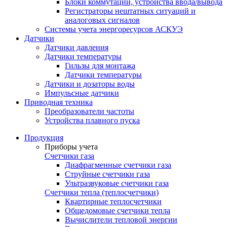
Блоки коммутации, устройства ввода/вывода
Регистраторы нештатных ситуаций и
аналоговых сигналов
Системы учета энергоресурсов АСКУЭ
Датчики
Датчики давления
Датчики температуры
Гильзы для монтажа
Датчики температуры
Датчики и дозаторы воды
Импульсные датчики
Приводная техника
Преобразователи частоты
Устройства плавного пуска
Продукция
Приборы учета
Счетчики газа
Диафрагменные счетчики газа
Струйные счетчики газа
Ультразвуковые счетчики газа
Счетчики тепла (теплосчетчики)
Квартирные теплосчетчики
Общедомовые счетчики тепла
Вычислители тепловой энергии