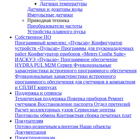
Датчики температуры
Датчики и дозаторы воды
Импульсные датчики
Приводная техника
Преобразователи частоты
Устройства плавного пуска
Собственное ПО
Программный комплекс «Пульсар»
Конфигуратор
устройств «Пульсар»
Программы для пусконаладочных
работ
Конфигуратор приборов «Meters Config Suite»
ИАСКУЭ «Пульсар»
Программное обеспечение
HYDRA PUL
M2M Сервер
Функциональные
характеристики встроенного программного обеспечения
Функциональные характеристики встроенного
программного обеспечения для счетчиков в компактном
и СПЛИТ корпусах
Поддержка и сервисы
Техническая поддержка
Поверка приборов
Ремонт
счетчиков
Восстановление паспорта
Отдел претензий
Расчет коллекторных узлов
Сервисные центры
Протоколы обмена
Контрактная сборка печатных плат
Покупателям
Оптово-розничным клиентам
Наши объекты
Документация
Проектировщикам