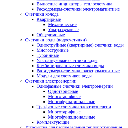
Выносные индикаторы теплосчетчика
Расходомеры-счетчики электромагнитные
Счетчики холода
Квартирные
Механические
Ультразвуковые
Общедомовые
Счетчики воды (водосчетчики)
Одноструйные (квартирные) счетчики воды
Многоструйные
Турбинные
Ультразвуковые счетчики воды
Комбинированные счетчики воды
Расходомеры-счетчики электромагнитные
Модули для счетчиков воды
Счетчики электроэнергии
Однофазные счетчики электроэнергии
Однотарифные
Многотарифные
Многофункциональные
Трехфазные счетчики электроэнергии
Многотарифные
Многофункциональные
Комплектующие
Устройства для распределения теплопотребления