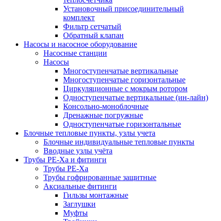
Установочный присоединительный
комплект
Фильтр сетчатый
Обратный клапан
Насосы и насосное оборудование
Насосные станции
Насосы
Многоступенчатые вертикальные
Многоступенчатые горизонтальные
Циркуляционные с мокрым ротором
Одноступенчатые вертикальные (ин-лайн)
Консольно-моноблочные
Дренажные погружные
Одноступенчатые горизонтальные
Блочные тепловые пункты, узлы учета
Блочные индивидуальные тепловые пункты
Вводные узлы учёта
Трубы РЕ-Ха и фитинги
Трубы РЕ-Ха
Трубы гофрированные защитные
Аксиальные фитинги
Гильзы монтажные
Заглушки
Муфты