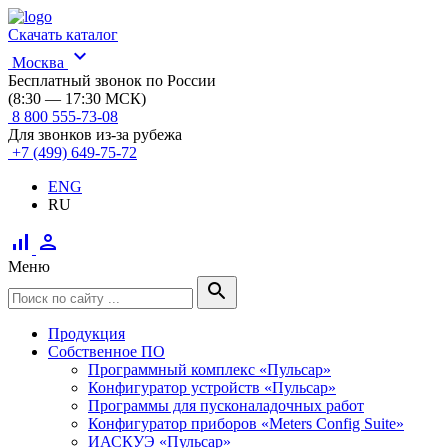
Скачать каталог
expand_more
Москва
Бесплатный звонок по России
(8:30 — 17:30 МСК)
8 800 555-73-08
Для звонков из-за рубежа
+7 (499) 649-75-72
ENG
RU
signal_cellular_alt
person
Меню
search
Продукция
Собственное ПО
Программный комплекс «Пульсар»
Конфигуратор устройств «Пульсар»
Программы для пусконаладочных работ
Конфигуратор приборов «Meters Config Suite»
ИАСКУЭ «Пульсар»