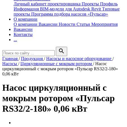
Личный кабинет проектировщика
Проекты
Профиль
Информация
BIM-модели для Autodesk Revit
Типовые
проекты
Программа подбора насосов «Пульсар»
О компании
О компании
Вакансии
Новости
Статьи
Мероприятия
Вакансии
Контакты
...
search
Главная
/
Продукция
/
Насосы и насосное оборудование
/
Насосы
/
Циркуляционные с мокрым ротором
/
Насос
циркуляционный с мокрым ротором «Пульсар RS32/2-180»
0,06 кВт
Насос циркуляционный с
мокрым ротором «Пульсар
RS32/2-180» 0,06 кВт