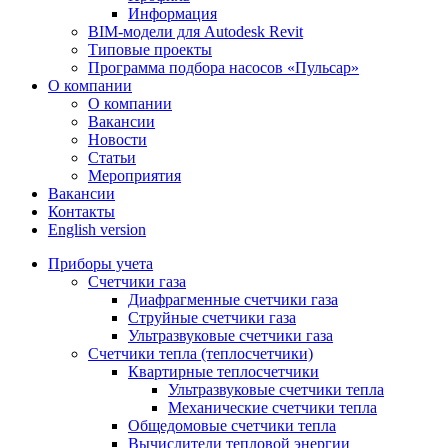
Информация
BIM-модели для Autodesk Revit
Типовые проекты
Программа подбора насосов «Пульсар»
О компании
О компании
Вакансии
Новости
Статьи
Мероприятия
Вакансии
Контакты
English version
Приборы учета
Счетчики газа
Диафрагменные счетчики газа
Струйные счетчики газа
Ультразвуковые счетчики газа
Счетчики тепла (теплосчетчики)
Квартирные теплосчетчики
Ультразвуковые счетчики тепла
Механические счетчики тепла
Общедомовые счетчики тепла
Вычислители тепловой энергии