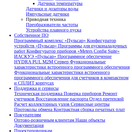
Датчики температуры
Датчики и дозаторы воды
Импульсные датчики
Приводная техника
Преобразователи частоты
Устройства плавного пуска
Собственное ПО
Программный комплекс «Пульсар»
Конфигуратор
устройств «Пульсар»
Программы для пусконаладочных
работ
Конфигуратор приборов «Meters Config Suite»
ИАСКУЭ «Пульсар»
Программное обеспечение
HYDRA PUL
M2M Сервер
Функциональные
характеристики встроенного программного обеспечения
Функциональные характеристики встроенного
программного обеспечения для счетчиков в компактном
и СПЛИТ корпусах
Поддержка и сервисы
Техническая поддержка
Поверка приборов
Ремонт
счетчиков
Восстановление паспорта
Отдел претензий
Расчет коллекторных узлов
Сервисные центры
Протоколы обмена
Контрактная сборка печатных плат
Покупателям
Оптово-розничным клиентам
Наши объекты
Документация
Проектировщикам