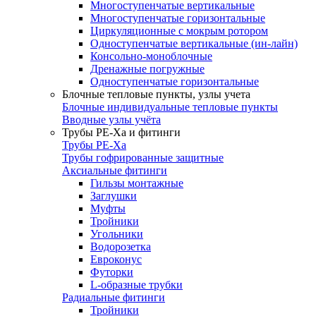
Многоступенчатые вертикальные
Многоступенчатые горизонтальные
Циркуляционные с мокрым ротором
Одноступенчатые вертикальные (ин-лайн)
Консольно-моноблочные
Дренажные погружные
Одноступенчатые горизонтальные
Блочные тепловые пункты, узлы учета
Блочные индивидуальные тепловые пункты
Вводные узлы учёта
Трубы РЕ-Ха и фитинги
Трубы РЕ-Ха
Трубы гофрированные защитные
Аксиальные фитинги
Гильзы монтажные
Заглушки
Муфты
Тройники
Угольники
Водорозетка
Евроконус
Футорки
L-образные трубки
Радиальные фитинги
Тройники