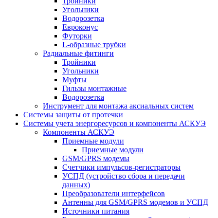
Тройники
Угольники
Водорозетка
Евроконус
Футорки
L-образные трубки
Радиальные фитинги
Тройники
Угольники
Муфты
Гильзы монтажные
Водорозетка
Инструмент для монтажа аксиальных систем
Системы защиты от протечки
Системы учета энергоресурсов и компоненты АСКУЭ
Компоненты АСКУЭ
Приемные модули
Приемные модули
GSM/GPRS модемы
Счетчики импульсов-регистраторы
УСПД (устройство сбора и передачи
данных)
Преобразователи интерфейсов
Антенны для GSM/GPRS модемов и УСПД
Источники питания