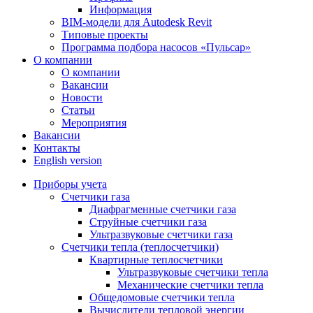
Информация
BIM-модели для Autodesk Revit
Типовые проекты
Программа подбора насосов «Пульсар»
О компании
О компании
Вакансии
Новости
Статьи
Мероприятия
Вакансии
Контакты
English version
Приборы учета
Счетчики газа
Диафрагменные счетчики газа
Струйные счетчики газа
Ультразвуковые счетчики газа
Счетчики тепла (теплосчетчики)
Квартирные теплосчетчики
Ультразвуковые счетчики тепла
Механические счетчики тепла
Общедомовые счетчики тепла
Вычислители тепловой энергии