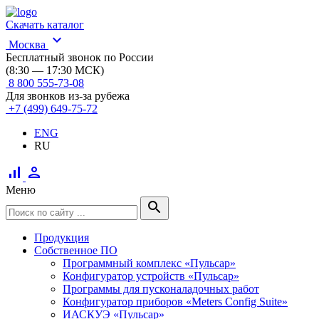
Скачать каталог
expand_more
Москва
Бесплатный звонок по России
(8:30 — 17:30 МСК)
8 800 555-73-08
Для звонков из-за рубежа
+7 (499) 649-75-72
ENG
RU
signal_cellular_alt
person
Меню
search
Продукция
Собственное ПО
Программный комплекс «Пульсар»
Конфигуратор устройств «Пульсар»
Программы для пусконаладочных работ
Конфигуратор приборов «Meters Config Suite»
ИАСКУЭ «Пульсар»