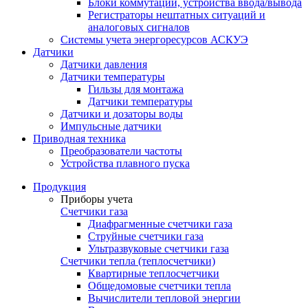
Блоки коммутации, устройства ввода/вывода
Регистраторы нештатных ситуаций и
аналоговых сигналов
Системы учета энергоресурсов АСКУЭ
Датчики
Датчики давления
Датчики температуры
Гильзы для монтажа
Датчики температуры
Датчики и дозаторы воды
Импульсные датчики
Приводная техника
Преобразователи частоты
Устройства плавного пуска
Продукция
Приборы учета
Счетчики газа
Диафрагменные счетчики газа
Струйные счетчики газа
Ультразвуковые счетчики газа
Счетчики тепла (теплосчетчики)
Квартирные теплосчетчики
Общедомовые счетчики тепла
Вычислители тепловой энергии