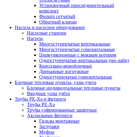
Установочный присоединительный
комплект
Фильтр сетчатый
Обратный клапан
Насосы и насосное оборудование
Насосные станции
Насосы
Многоступенчатые вертикальные
Многоступенчатые горизонтальные
Циркуляционные с мокрым ротором
Одноступенчатые вертикальные (ин-лайн)
Консольно-моноблочные
Дренажные погружные
Одноступенчатые горизонтальные
Блочные тепловые пункты, узлы учета
Блочные индивидуальные тепловые пункты
Вводные узлы учёта
Трубы РЕ-Ха и фитинги
Трубы РЕ-Ха
Трубы гофрированные защитные
Аксиальные фитинги
Гильзы монтажные
Заглушки
Муфты