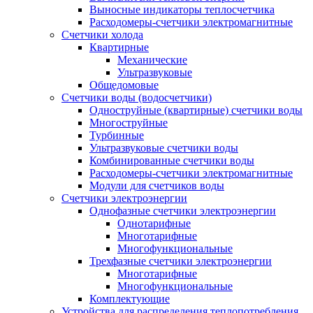
Выносные индикаторы теплосчетчика
Расходомеры-счетчики электромагнитные
Счетчики холода
Квартирные
Механические
Ультразвуковые
Общедомовые
Счетчики воды (водосчетчики)
Одноструйные (квартирные) счетчики воды
Многоструйные
Турбинные
Ультразвуковые счетчики воды
Комбинированные счетчики воды
Расходомеры-счетчики электромагнитные
Модули для счетчиков воды
Счетчики электроэнергии
Однофазные счетчики электроэнергии
Однотарифные
Многотарифные
Многофункциональные
Трехфазные счетчики электроэнергии
Многотарифные
Многофункциональные
Комплектующие
Устройства для распределения теплопотребления