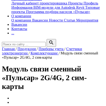
Личный кабинет проектировщика
Проекты
Профиль
Информация
BIM-модели для Autodesk Revit
Типовые
проекты
Программа подбора насосов «Пульсар»
О компании
О компании
Вакансии
Новости
Статьи
Мероприятия
Вакансии
Контакты
...
search
Главная
/
Продукция
/
Приборы учета
/
Счетчики
электроэнергии
/
Комплектующие
/
Модуль связи сменный
«Пульсар» 2G/4G, 2 сим-карты
Модуль связи сменный
«Пульсар» 2G/4G, 2 сим-
карты