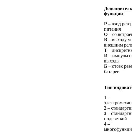
Дополнител
функции
Р
– вход резе
питания
О
– со встро
В
– выходу у
внешним рел
Т
– дискретн
И
– импульс
выходы
Б
– отсек рез
батареи
Тип индикат
1
–
электромеха
2
– стандарт
3
– стандартн
подсветкой
4
–
многофункци