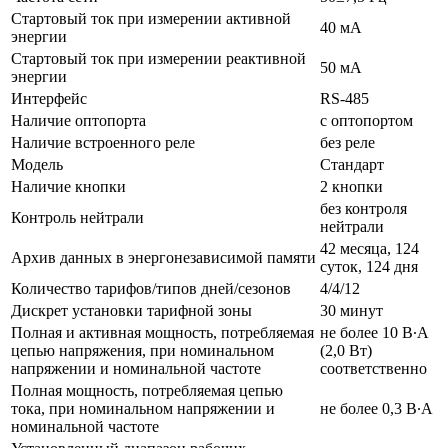
Стартовый ток при измерении активной
40 мА
энергии
Стартовый ток при измерении реактивной
50 мА
энергии
Интерфейс
RS-485
Наличие оптопорта
с оптопортом
Наличие встроенного реле
без реле
Модель
Стандарт
Наличие кнопки
2 кнопки
без контроля
Контроль нейтрали
нейтрали
42 месяца, 124
Архив данных в энергонезависимой памяти
суток, 124 дня
Количество тарифов/типов дней/сезонов
4/4/12
Дискрет установки тарифной зоны
30 минут
Полная и активная мощность, потребляемая
не более 10 В·А
цепью напряжения, при номинальном
(2,0 Вт)
напряжении и номинальной частоте
соответственно
Полная мощность, потребляемая цепью
тока, при номинальном напряжении и
не более 0,3 В·А
номинальной частоте