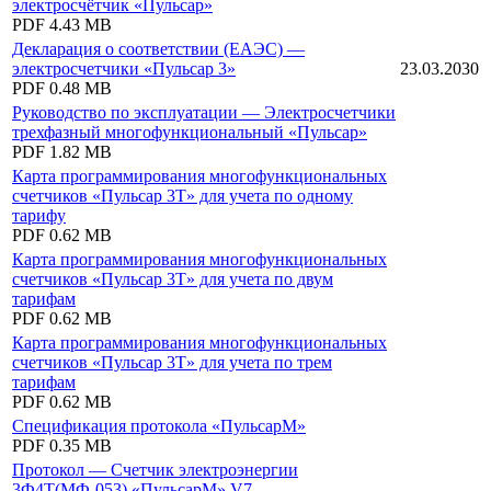
электросчётчик «Пульсар»
PDF
4.43 MB
Декларация о соответствии (ЕАЭС) —
электросчетчики «Пульсар 3»
23.03.2030
PDF
0.48 MB
Руководство по эксплуатации — Электросчетчики
трехфазный многофункциональный «Пульсар»
PDF
1.82 MB
Карта программирования многофункциональных
счетчиков «Пульсар 3Т» для учета по одному
тарифу
PDF
0.62 MB
Карта программирования многофункциональных
счетчиков «Пульсар 3Т» для учета по двум
тарифам
PDF
0.62 MB
Карта программирования многофункциональных
счетчиков «Пульсар 3Т» для учета по трем
тарифам
PDF
0.62 MB
Спецификация протокола «ПульсарМ»
PDF
0.35 MB
Протокол — Счетчик электроэнергии
3Ф4Т(МФ-053) «ПульсарМ» V7