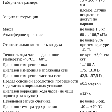
75 × 260 × 175
Габаритные размеры
мм
пломба, датчик
вскрытия и
Защита информации
доступ по
паролю
Масса
не более 1,3 кг
Атмосферное давление
60 … 106,7 кПа
не более 98%
Относительная влажность воздуха
при температуре
+25 °С
Точность хода часов в диапазоне
не хуже ±3,0 сек/
температур -40°С…+60°С
сут
Диапазон измерения тока
1...100 А
Диапазон измерения напряжения сети
175…310 В
Диапазон измерения частоты сети
42,5…57,5 Гц
Предел основной абсолютной погрешности
±0,5 с/сутки
хода часов в нормальных условиях
Диапазон коррекции хода часов (не чаще
±127 с
одного раза в сутки)
Начальный запуск счетчика
не более 5 сек.
Диапазон температур хранения
-40 ... +70 °С