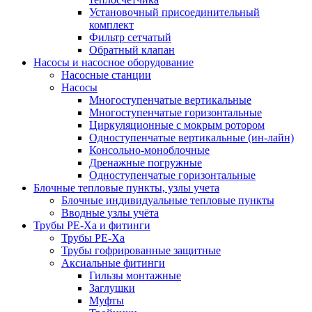
Установочный присоединительный
комплект
Фильтр сетчатый
Обратный клапан
Насосы и насосное оборудование
Насосные станции
Насосы
Многоступенчатые вертикальные
Многоступенчатые горизонтальные
Циркуляционные с мокрым ротором
Одноступенчатые вертикальные (ин-лайн)
Консольно-моноблочные
Дренажные погружные
Одноступенчатые горизонтальные
Блочные тепловые пункты, узлы учета
Блочные индивидуальные тепловые пункты
Вводные узлы учёта
Трубы РЕ-Ха и фитинги
Трубы РЕ-Ха
Трубы гофрированные защитные
Аксиальные фитинги
Гильзы монтажные
Заглушки
Муфты