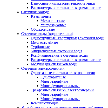
Выносные индикаторы теплосчетчика
Расходомеры-счетчики электромагнитные
Счетчики холода
Квартирные
Механические
Ультразвуковые
Общедомовые
Счетчики воды (водосчетчики)
Одноструйные (квартирные) счетчики воды
Многоструйные
Турбинные
Ультразвуковые счетчики воды
Комбинированные счетчики воды
Расходомеры-счетчики электромагнитные
Модули для счетчиков воды
Счетчики электроэнергии
Однофазные счетчики электроэнергии
Однотарифные
Многотарифные
Многофункциональные
Трехфазные счетчики электроэнергии
Многотарифные
Многофункциональные
Комплектующие
Устройства для распределения теплопотребления