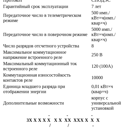
Протокол
СПОДЭС
Гарантийный срок эксплуатации
7 лет
500 имп./
Передаточное число в телеметрическом
кВт×ч(имп./
режиме
квар×ч)
5000 имп./
Передаточное число в поверочном режиме
кВт×ч(имп./
квар×ч)
Число разрядов отсчетного устройства
8
Максимальное коммутационное
250 B
напряжение встроенного реле
Максимальный коммутационный ток
120 (100A)
встроенного реле
Коммутационная износостойкость
10000
контактов реле
Единица младшего разряда при
0,01 кВт×ч
отображении энергии
(квар×ч)
корпус с
Дополнительные возможности
универсальной
установкой
-
-
-
3X
X
X
X
X
X
X
XX
XXX
X
X
X
/
/
-