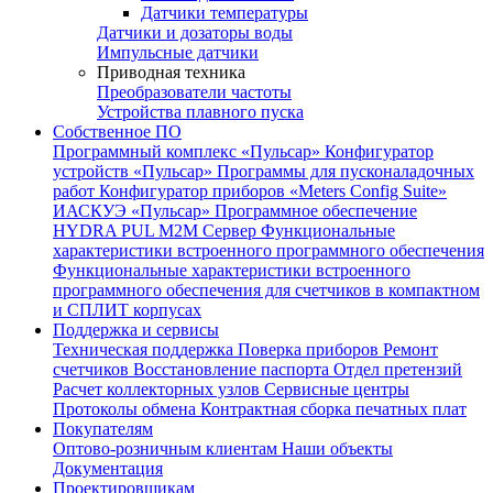
Датчики температуры
Датчики и дозаторы воды
Импульсные датчики
Приводная техника
Преобразователи частоты
Устройства плавного пуска
Собственное ПО
Программный комплекс «Пульсар»
Конфигуратор
устройств «Пульсар»
Программы для пусконаладочных
работ
Конфигуратор приборов «Meters Config Suite»
ИАСКУЭ «Пульсар»
Программное обеспечение
HYDRA PUL
M2M Сервер
Функциональные
характеристики встроенного программного обеспечения
Функциональные характеристики встроенного
программного обеспечения для счетчиков в компактном
и СПЛИТ корпусах
Поддержка и сервисы
Техническая поддержка
Поверка приборов
Ремонт
счетчиков
Восстановление паспорта
Отдел претензий
Расчет коллекторных узлов
Сервисные центры
Протоколы обмена
Контрактная сборка печатных плат
Покупателям
Оптово-розничным клиентам
Наши объекты
Документация
Проектировщикам