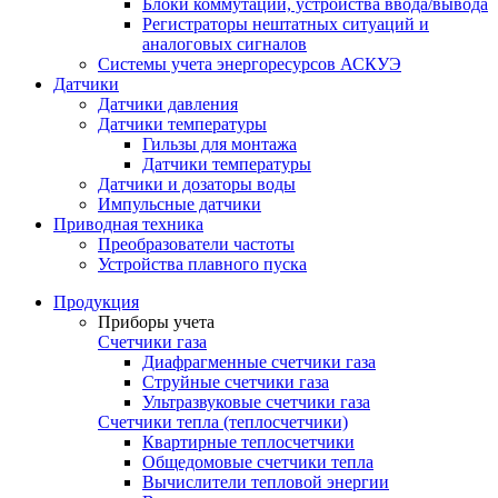
Блоки коммутации, устройства ввода/вывода
Регистраторы нештатных ситуаций и
аналоговых сигналов
Системы учета энергоресурсов АСКУЭ
Датчики
Датчики давления
Датчики температуры
Гильзы для монтажа
Датчики температуры
Датчики и дозаторы воды
Импульсные датчики
Приводная техника
Преобразователи частоты
Устройства плавного пуска
Продукция
Приборы учета
Счетчики газа
Диафрагменные счетчики газа
Струйные счетчики газа
Ультразвуковые счетчики газа
Счетчики тепла (теплосчетчики)
Квартирные теплосчетчики
Общедомовые счетчики тепла
Вычислители тепловой энергии