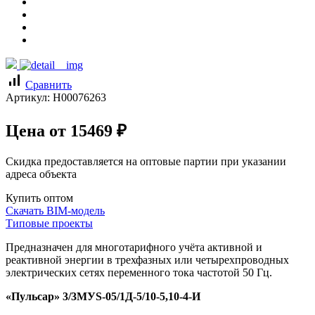
signal_cellular_alt
Сравнить
Артикул:
Н00076263
Цена от
15469
₽
Скидка предоставляется на оптовые партии при указании
адреса объекта
Купить оптом
Скачать BIM-модель
Типовые проекты
Предназначен для многотарифного учёта активной и
реактивной энергии в трехфазных или четырехпроводных
электрических сетях переменного тока частотой 50 Гц.
«Пульсар» 3/3МУS-05/1Д-5/10-5,10-4-И