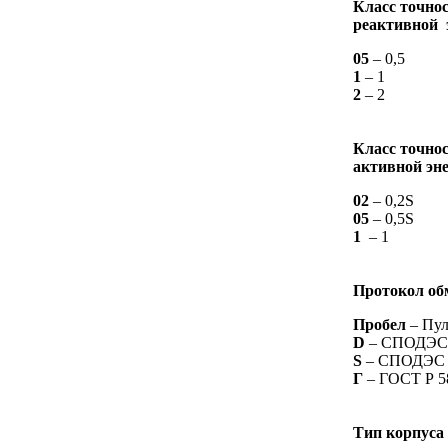
Класс точнос
реактивной 
05
– 0,5
1
– 1
2
– 2
Класс точнос
активной эн
02
– 0,2S
05
– 0,5S
1
– 1
Протокол об
Пробел
– Пул
D
– СПОДЭС
S
– СПОДЭС 
Г
– ГОСТ Р 5
Тип корпуса