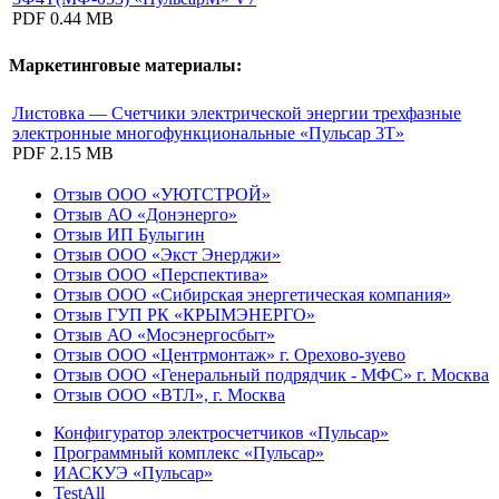
PDF
0.44 MB
Маркетинговые материалы:
Листовка — Счетчики электрической энергии трехфазные
электронные многофункциональные «Пульсар 3Т»
PDF
2.15 MB
Отзыв ООО «УЮТСТРОЙ»
Отзыв АО «Донэнерго»
Отзыв ИП Булыгин
Отзыв ООО «Экст Энерджи»
Отзыв ООО «Перспектива»
Отзыв ООО «Сибирская энергетическая компания»
Отзыв ГУП РК «КРЫМЭНЕРГО»
Отзыв АО «Мосэнергосбыт»
Отзыв ООО «Центрмонтаж» г. Орехово-зуево
Отзыв ООО «Генеральный подрядчик - МФС» г. Москва
Отзыв ООО «ВТЛ», г. Москва
Конфигуратор электросчетчиков «Пульсар»
Программный комплекс «Пульсар»
ИАСКУЭ «Пульсар»
TestAll