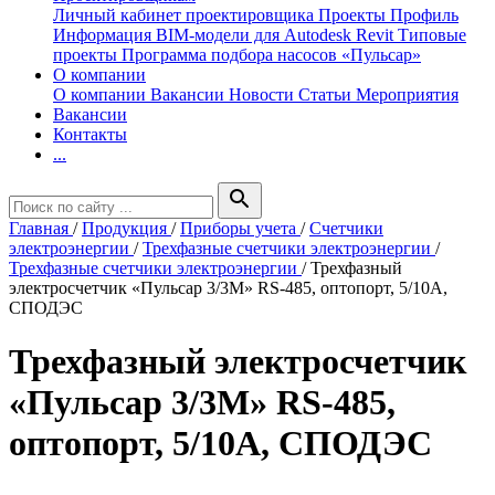
Личный кабинет проектировщика
Проекты
Профиль
Информация
BIM-модели для Autodesk Revit
Типовые
проекты
Программа подбора насосов «Пульсар»
О компании
О компании
Вакансии
Новости
Статьи
Мероприятия
Вакансии
Контакты
...
search
Главная
/
Продукция
/
Приборы учета
/
Счетчики
электроэнергии
/
Трехфазные счетчики электроэнергии
/
Трехфазные счетчики электроэнергии
/
Трехфазный
электросчетчик «Пульсар 3/3М» RS-485, оптопорт, 5/10A,
СПОДЭС
Трехфазный электросчетчик
«Пульсар 3/3М» RS-485,
оптопорт, 5/10A, СПОДЭС