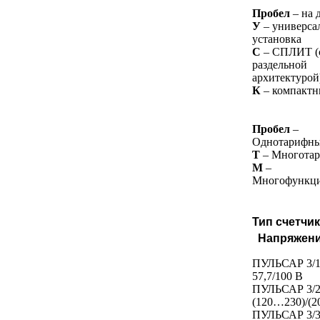
Пробел
– на 
У
– универса
установка
С
– СПЛИТ (
раздельной
архитектурой
К
– компакт
Пробел
–
Однотарифн
Т
– Многота
М
–
Многофункц
Тип счетчи
Напряжен
ПУЛЬСАР 3/
57,7/100 В
ПУЛЬСАР 3/
(120…230)/(
ПУЛЬСАР 3/