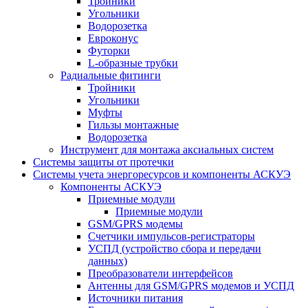
Тройники
Угольники
Водорозетка
Евроконус
Футорки
L-образные трубки
Радиальные фитинги
Тройники
Угольники
Муфты
Гильзы монтажные
Водорозетка
Инструмент для монтажа аксиальных систем
Системы защиты от протечки
Системы учета энергоресурсов и компоненты АСКУЭ
Компоненты АСКУЭ
Приемные модули
Приемные модули
GSM/GPRS модемы
Счетчики импульсов-регистраторы
УСПД (устройство сбора и передачи
данных)
Преобразователи интерфейсов
Антенны для GSM/GPRS модемов и УСПД
Источники питания