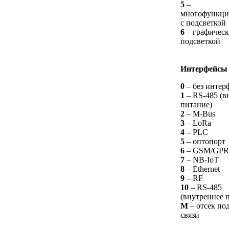
5
–
многофункци
с подсветкой
6
– графическ
подсветкой
Интерфейсы
0
– без интер
1
– RS-485 (в
питание)
2
– M-Bus
3
– LoRa
4
– PLC
5
– оптопорт
6
– GSM/GPR
7
– NB-IoT
8
– Ethernet
9
– RF
10
– RS-485
(внутреннее 
М
– отсек по
связи