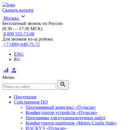
Скачать каталог
expand_more
Москва
Бесплатный звонок по России
(8:30 — 17:30 МСК)
8 800 555-73-08
Для звонков из-за рубежа
+7 (499) 649-75-72
ENG
RU
signal_cellular_alt
person
Меню
search
Продукция
Собственное ПО
Программный комплекс «Пульсар»
Конфигуратор устройств «Пульсар»
Программы для пусконаладочных работ
Конфигуратор приборов «Meters Config Suite»
ИАСКУЭ «Пульсар»