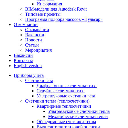
Информация
BIM-модели для Autodesk Revit
Типовые проекты
Программа подбора насосов «Пульсар»
О компании
О компании
Вакансии
Новости
Статьи
Мероприятия
Вакансии
Контакты
English version
Приборы учета
Счетчики газа
Диафрагменные счетчики газа
Струйные счетчики газа
Ультразвуковые счетчики газа
Счетчики тепла (теплосчетчики)
Квартирные теплосчетчики
Ультразвуковые счетчики тепла
Механические счетчики тепла
Общедомовые счетчики тепла
Вычислители тепловой энергии