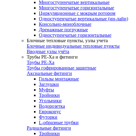
Многоступенчатые вертикальные
Многоступенчатые горизонтальные
Циркуляционные с мокрым ротором
Одноступенчатые вертикальные (ин-лайн)
Консольно-моноблочные
Дренажные погружные
Одноступенчатые горизонтальные
Блочные тепловые пункты, узлы учета
Блочные индивидуальные тепловые пункты
Вводные узлы учёта
Трубы РЕ-Ха и фитинги
Трубы РЕ-Ха
Трубы гофрированные защитные
Аксиальные фитинги
Гильзы монтажные
Заглушки
Муфты
Тройники
Угольники
Водорозетка
Евроконус
Футорки
L-образные трубки
Радиальные фитинги
Тройники