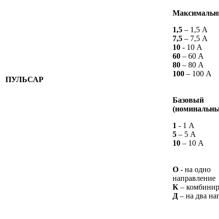
Максимальн
1,5
– 1,5 А
7,5
– 7,5 А
10
- 10 А
60
– 60 А
80
– 80 А
100
– 100 А
ПУЛЬСАР
Базовый
(номинальны
1
- 1 А
5
– 5 А
10
– 10 А
О
- на одно
направление
К
– комбини
Д
– на два на