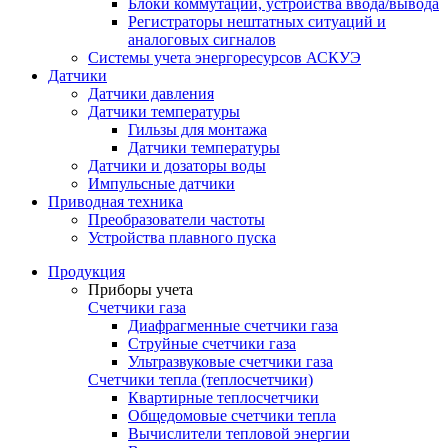
Блоки коммутации, устройства ввода/вывода
Регистраторы нештатных ситуаций и
аналоговых сигналов
Системы учета энергоресурсов АСКУЭ
Датчики
Датчики давления
Датчики температуры
Гильзы для монтажа
Датчики температуры
Датчики и дозаторы воды
Импульсные датчики
Приводная техника
Преобразователи частоты
Устройства плавного пуска
Продукция
Приборы учета
Счетчики газа
Диафрагменные счетчики газа
Струйные счетчики газа
Ультразвуковые счетчики газа
Счетчики тепла (теплосчетчики)
Квартирные теплосчетчики
Общедомовые счетчики тепла
Вычислители тепловой энергии