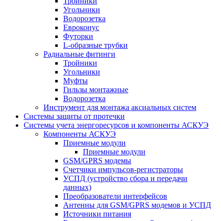
Тройники
Угольники
Водорозетка
Евроконус
Футорки
L-образные трубки
Радиальные фитинги
Тройники
Угольники
Муфты
Гильзы монтажные
Водорозетка
Инструмент для монтажа аксиальных систем
Системы защиты от протечки
Системы учета энергоресурсов и компоненты АСКУЭ
Компоненты АСКУЭ
Приемные модули
Приемные модули
GSM/GPRS модемы
Счетчики импульсов-регистраторы
УСПД (устройство сбора и передачи
данных)
Преобразователи интерфейсов
Антенны для GSM/GPRS модемов и УСПД
Источники питания