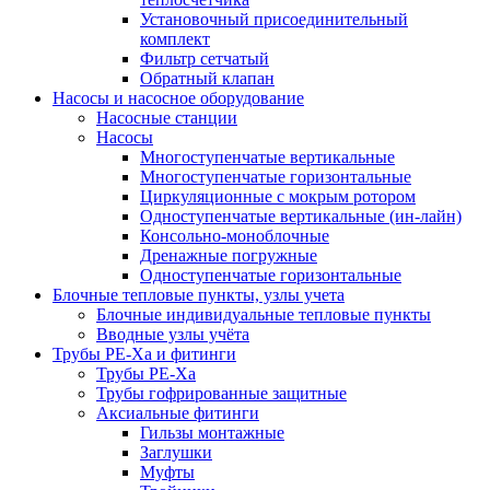
Установочный присоединительный
комплект
Фильтр сетчатый
Обратный клапан
Насосы и насосное оборудование
Насосные станции
Насосы
Многоступенчатые вертикальные
Многоступенчатые горизонтальные
Циркуляционные с мокрым ротором
Одноступенчатые вертикальные (ин-лайн)
Консольно-моноблочные
Дренажные погружные
Одноступенчатые горизонтальные
Блочные тепловые пункты, узлы учета
Блочные индивидуальные тепловые пункты
Вводные узлы учёта
Трубы РЕ-Ха и фитинги
Трубы РЕ-Ха
Трубы гофрированные защитные
Аксиальные фитинги
Гильзы монтажные
Заглушки
Муфты