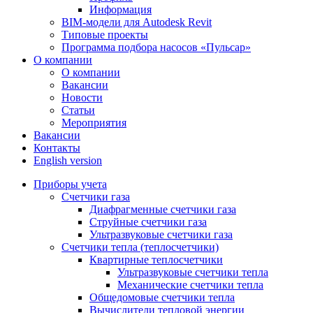
Информация
BIM-модели для Autodesk Revit
Типовые проекты
Программа подбора насосов «Пульсар»
О компании
О компании
Вакансии
Новости
Статьи
Мероприятия
Вакансии
Контакты
English version
Приборы учета
Счетчики газа
Диафрагменные счетчики газа
Струйные счетчики газа
Ультразвуковые счетчики газа
Счетчики тепла (теплосчетчики)
Квартирные теплосчетчики
Ультразвуковые счетчики тепла
Механические счетчики тепла
Общедомовые счетчики тепла
Вычислители тепловой энергии