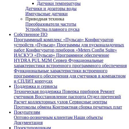
Датчики температуры
Датчики и дозаторы воды
Импульсные датчики
Приводная техника
Преобразователи частоты
Устройства плавного пуска
Собственное ПО
Программный комплекс «Пульсар»
Конфигуратор
устройств «Пульсар»
Программы для пусконаладочных
работ
Конфигуратор приборов «Meters Config Suite»
ИАСКУЭ «Пульсар»
Программное обеспечение
HYDRA PUL
M2M Сервер
Функциональные
характеристики встроенного программного обеспечения
Функциональные характеристики встроенного
программного обеспечения для счетчиков в компактном
и СПЛИТ корпусах
Поддержка и сервисы
Техническая поддержка
Поверка приборов
Ремонт
счетчиков
Восстановление паспорта
Отдел претензий
Расчет коллекторных узлов
Сервисные центры
Протоколы обмена
Контрактная сборка печатных плат
Покупателям
Оптово-розничным клиентам
Наши объекты
Документация
Проектировщикам