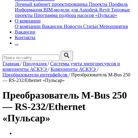
Личный кабинет проектировщика
Проекты
Профиль
Информация
BIM-модели для Autodesk Revit
Типовые
проекты
Программа подбора насосов «Пульсар»
О компании
О компании
Вакансии
Новости
Статьи
Мероприятия
Вакансии
Контакты
...
search
Главная
/
Продукция
/
Системы учета энергоресурсов и
компоненты АСКУЭ
/
Компоненты АСКУЭ
/
Преобразователи интерфейсов
/
Преобразователь M-Bus 250
— RS-232/Ethernet «Пульсар»
Преобразователь M-Bus 250
— RS-232/Ethernet
«Пульсар»