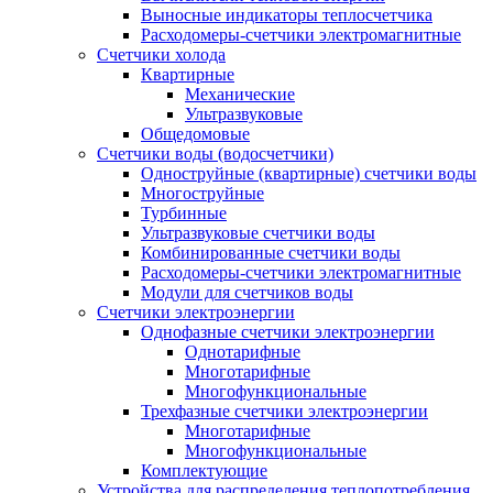
Выносные индикаторы теплосчетчика
Расходомеры-счетчики электромагнитные
Счетчики холода
Квартирные
Механические
Ультразвуковые
Общедомовые
Счетчики воды (водосчетчики)
Одноструйные (квартирные) счетчики воды
Многоструйные
Турбинные
Ультразвуковые счетчики воды
Комбинированные счетчики воды
Расходомеры-счетчики электромагнитные
Модули для счетчиков воды
Счетчики электроэнергии
Однофазные счетчики электроэнергии
Однотарифные
Многотарифные
Многофункциональные
Трехфазные счетчики электроэнергии
Многотарифные
Многофункциональные
Комплектующие
Устройства для распределения теплопотребления