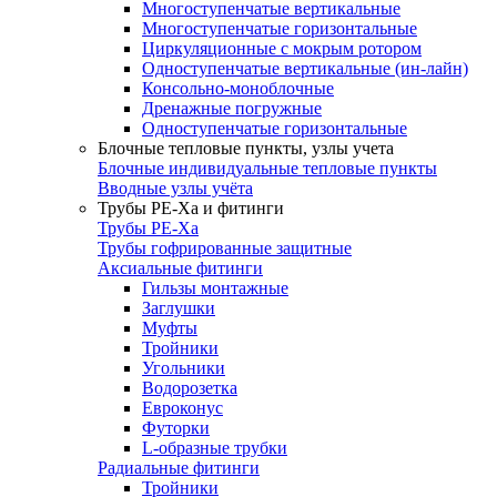
Многоступенчатые вертикальные
Многоступенчатые горизонтальные
Циркуляционные с мокрым ротором
Одноступенчатые вертикальные (ин-лайн)
Консольно-моноблочные
Дренажные погружные
Одноступенчатые горизонтальные
Блочные тепловые пункты, узлы учета
Блочные индивидуальные тепловые пункты
Вводные узлы учёта
Трубы РЕ-Ха и фитинги
Трубы РЕ-Ха
Трубы гофрированные защитные
Аксиальные фитинги
Гильзы монтажные
Заглушки
Муфты
Тройники
Угольники
Водорозетка
Евроконус
Футорки
L-образные трубки
Радиальные фитинги
Тройники