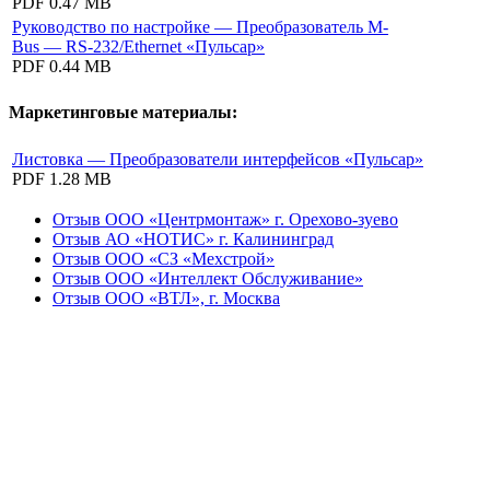
PDF
0.47 MB
Руководство по настройке — Преобразователь M-
Bus — RS-232/Ethernet «Пульсар»
PDF
0.44 MB
Маркетинговые материалы:
Листовка — Преобразователи интерфейсов «Пульсар»
PDF
1.28 MB
Отзыв ООО «Центрмонтаж» г. Орехово-зуево
Отзыв АО «НОТИС» г. Калининград
Отзыв ООО «СЗ «Мехстрой»
Отзыв ООО «Интеллект Обслуживание»
Отзыв ООО «ВТЛ», г. Москва