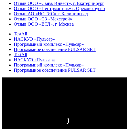
Отзыв ООО «Связь-Инвест», г. Екатеринбург
Отзыв ООО «Центрмонтаж» г. Орехово-зуево
Отзыв АО «НОТИС» г. Калининград
Отзыв ООО «СЗ «Мехстрой»
Отзыв ООО «ВТЛ», г. Москва
TestAll
ИАСКУЭ «Пульсар»
Программный комплекс «Пульсар»
Программное обеспечение PULSAR SET
TestAll
ИАСКУЭ «Пульсар»
Программный комплекс «Пульсар»
Программное обеспечение PULSAR SET