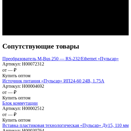
Сопутствующие товары
Преобразователь M-Bus 250 — RS-232/Ethernet «Пульсар»
Артикул:
Н00072312
от —
₽
Купить оптом
Источник питания «Пульсар» ИП24-60 24В, 1.75А
Артикул:
Н00004692
от —
₽
Купить оптом
Блок коммутации
Артикул:
Н00002512
от —
₽
Купить оптом
Вставка пластиковая технологическая «Пульсар» Ду15, 110 мм
Артикул:
Н00030764