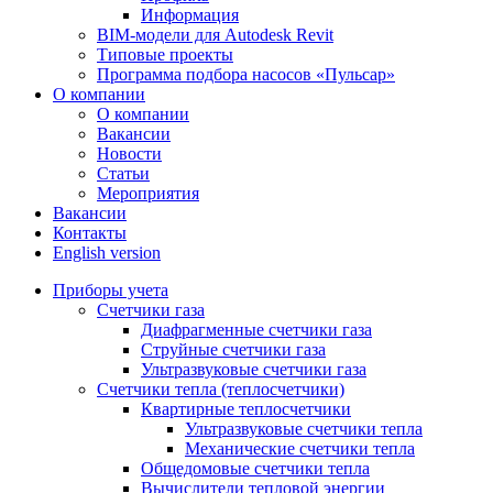
Информация
BIM-модели для Autodesk Revit
Типовые проекты
Программа подбора насосов «Пульсар»
О компании
О компании
Вакансии
Новости
Статьи
Мероприятия
Вакансии
Контакты
English version
Приборы учета
Счетчики газа
Диафрагменные счетчики газа
Струйные счетчики газа
Ультразвуковые счетчики газа
Счетчики тепла (теплосчетчики)
Квартирные теплосчетчики
Ультразвуковые счетчики тепла
Механические счетчики тепла
Общедомовые счетчики тепла
Вычислители тепловой энергии