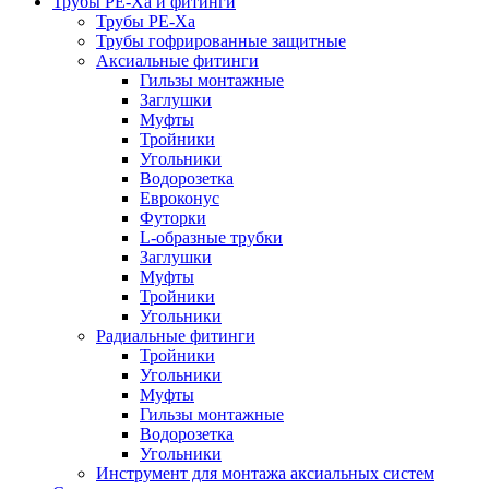
Трубы РЕ-Ха и фитинги
Трубы РЕ-Ха
Трубы гофрированные защитные
Аксиальные фитинги
Гильзы монтажные
Заглушки
Муфты
Тройники
Угольники
Водорозетка
Евроконус
Футорки
L-образные трубки
Заглушки
Муфты
Тройники
Угольники
Радиальные фитинги
Тройники
Угольники
Муфты
Гильзы монтажные
Водорозетка
Угольники
Инструмент для монтажа аксиальных систем