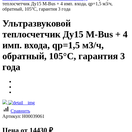
теплосчетчик Ду15 M-Bus + 4 имп. входа, qp=1,5 м3/ч,
обратный, 105°C, гарантия 3 года
Ультразвуковой
теплосчетчик Ду15 M-Bus + 4
имп. входа, qp=1,5 м3/ч,
обратный, 105°C, гарантия 3
года
signal_cellular_alt
Сравнить
Артикул:
Н00039061
Цена от
14430
₽