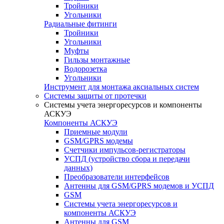
Тройники
Угольники
Радиальные фитинги
Тройники
Угольники
Муфты
Гильзы монтажные
Водорозетка
Угольники
Инструмент для монтажа аксиальных систем
Системы защиты от протечки
Системы учета энергоресурсов и компоненты
АСКУЭ
Компоненты АСКУЭ
Приемные модули
GSM/GPRS модемы
Счетчики импульсов-регистраторы
УСПД (устройство сбора и передачи
данных)
Преобразователи интерфейсов
Антенны для GSM/GPRS модемов и УСПД
GSM
Системы учета энергоресурсов и
компоненты АСКУЭ
Антенны для GSM