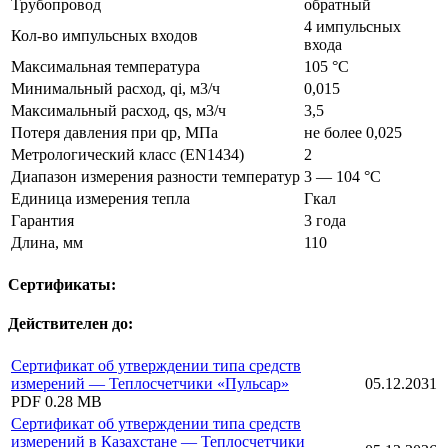
Трубопровод
обратный
4 импульсных
Кол-во импульсных входов
входа
Максимальная температура
105 °C
Минимальный расход, qi, м3/ч
0,015
Максимальный расход, qs, м3/ч
3,5
Потеря давления при qp, МПа
не более 0,025
Метрологический класс (EN1434)
2
Диапазон измерения разности температур
3 — 104 °C
Единица измерения тепла
Гкал
Гарантия
3 года
Длина, мм
110
Сертификаты:
Действителен до:
Сертификат об утверждении типа средств
измерений — Теплосчетчики «Пульсар»
05.12.2031
PDF
0.28 MB
Сертификат об утверждении типа средств
измерений в Казахстане — Теплосчетчики