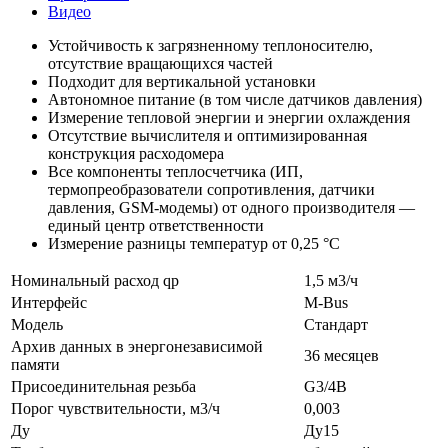
Видео
Устойчивость к загрязненному теплоносителю,
отсутствие вращающихся частей
Подходит для вертикальной установки
Автономное питание (в том числе датчиков давления)
Измерение тепловой энергии и энергии охлаждения
Отсутствие вычислителя и оптимизированная
конструкция расходомера
Все компоненты теплосчетчика (ИП,
термопреобразователи сопротивления, датчики
давления, GSM-модемы) от одного производителя —
единый центр ответственности
Измерение разницы температур от 0,25 °С
Номинальный расход qp
1,5 м3/ч
Интерфейс
M-Bus
Модель
Стандарт
Архив данных в энергонезависимой
36 месяцев
памяти
Присоединительная резьба
G3/4B
Порог чувствительности, м3/ч
0,003
Ду
Ду15