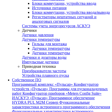
Блоки коммутации, устройства ввода
Источники питания
Блоки коммутации, устройства ввода/вывода
Регистраторы нештатных ситуаций и
аналоговых сигналов
Системы учета энергоресурсов АСКУЭ
Датчики
Датчики давления
Датчики температуры
Гильзы для монтажа
Датчики температуры
Датчики температуры
Датчики и дозаторы воды
Импульсные датчики
Приводная техника
Преобразователи частоты
Устройства плавного пуска
Собственное ПО
Программный комплекс «Пульсар»
Конфигуратор
устройств «Пульсар»
Программы для пусконаладочных
работ
Конфигуратор приборов «Meters Config Suite»
ИАСКУЭ «Пульсар»
Программное обеспечение
HYDRA PUL
M2M Сервер
Функциональные
характеристики встроенного программного обеспечения
Функциональные характеристики встроенного