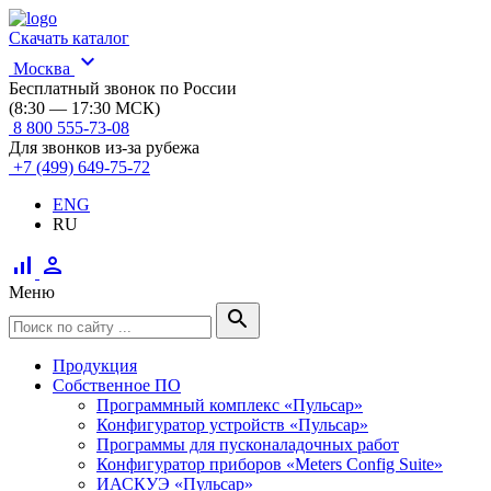
Скачать каталог
expand_more
Москва
Бесплатный звонок по России
(8:30 — 17:30 МСК)
8 800 555-73-08
Для звонков из-за рубежа
+7 (499) 649-75-72
ENG
RU
signal_cellular_alt
person
Меню
search
Продукция
Собственное ПО
Программный комплекс «Пульсар»
Конфигуратор устройств «Пульсар»
Программы для пусконаладочных работ
Конфигуратор приборов «Meters Config Suite»
ИАСКУЭ «Пульсар»