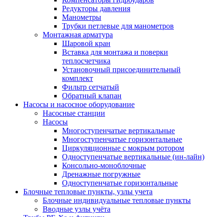
Редукторы давления
Манометры
Трубки петлевые для манометров
Монтажная арматура
Шаровой кран
Вставка для монтажа и поверки
теплосчетчика
Установочный присоединительный
комплект
Фильтр сетчатый
Обратный клапан
Насосы и насосное оборудование
Насосные станции
Насосы
Многоступенчатые вертикальные
Многоступенчатые горизонтальные
Циркуляционные с мокрым ротором
Одноступенчатые вертикальные (ин-лайн)
Консольно-моноблочные
Дренажные погружные
Одноступенчатые горизонтальные
Блочные тепловые пункты, узлы учета
Блочные индивидуальные тепловые пункты
Вводные узлы учёта