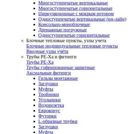
Многоступенчатые вертикальные
Многоступенчатые горизонтальные
Циркуляционные с мокрым ротором
Одноступенчатые вертикальные (ин-лайн)
Консольно-моноблочные
Дренажные погружные
Одноступенчатые горизонтальные
Блочные тепловые пункты, узлы учета
Блочные индивидуальные тепловые пункты
Вводные узлы учёта
Трубы РЕ-Ха и фитинги
Трубы РЕ-Ха
Трубы гофрированные защитные
Аксиальные фитинги
Гильзы монтажные
Заглушки
Муфты
Тройники
Угольники
Водорозетка
Евроконус
Футорки
L-образные трубки
Заглушки
Муфты