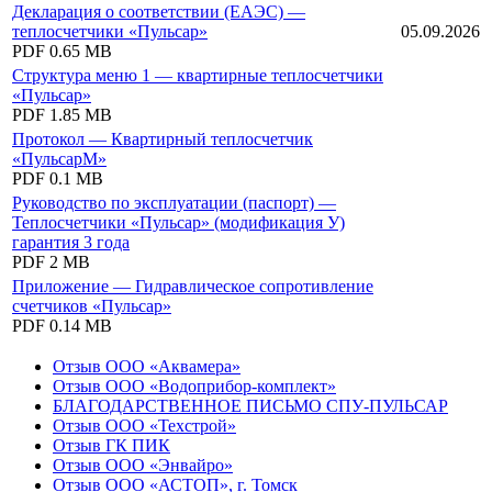
Декларация о соответствии (ЕАЭС) —
теплосчетчики «Пульсар»
05.09.2026
PDF
0.65 MB
Структура меню 1 — квартирные теплосчетчики
«Пульсар»
PDF
1.85 MB
Протокол — Квартирный теплосчетчик
«ПульсарМ»
PDF
0.1 MB
Руководство по эксплуатации (паспорт) —
Теплосчетчики «Пульсар» (модификация У)
гарантия 3 года
PDF
2 MB
Приложение — Гидравлическое сопротивление
счетчиков «Пульсар»
PDF
0.14 MB
Отзыв ООО «Аквамера»
Отзыв ООО «Водоприбор-комплект»
БЛАГОДАРСТВЕННОЕ ПИСЬМО СПУ-ПУЛЬСАР
Отзыв ООО «Техстрой»
Отзыв ГК ПИК
Отзыв ООО «Энвайро»
Отзыв ООО «АСТОП», г. Томск