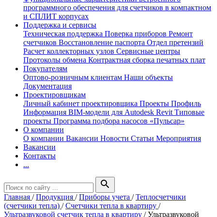
программного обеспечения для счетчиков в компактном
и СПЛИТ корпусах
Поддержка и сервисы
Техническая поддержка
Поверка приборов
Ремонт
счетчиков
Восстановление паспорта
Отдел претензий
Расчет коллекторных узлов
Сервисные центры
Протоколы обмена
Контрактная сборка печатных плат
Покупателям
Оптово-розничным клиентам
Наши объекты
Документация
Проектировщикам
Личный кабинет проектировщика
Проекты
Профиль
Информация
BIM-модели для Autodesk Revit
Типовые
проекты
Программа подбора насосов «Пульсар»
О компании
О компании
Вакансии
Новости
Статьи
Мероприятия
Вакансии
Контакты
...
search
Главная
/
Продукция
/
Приборы учета
/
Теплосчетчики
(счетчики тепла)
/
Счетчики тепла в квартиру
/
Ультразвуковой счетчик тепла в квартиру
/
Ультразвуковой